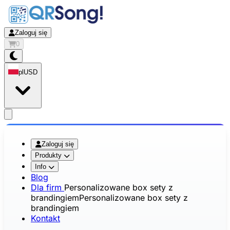
Zaloguj się
0
pl
USD
app.openMainMenu
Zaloguj się
Produkty
Info
Blog
Dla firm
Personalizowane box sety z
brandingiem
Personalizowane box sety z
brandingiem
Kontakt