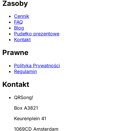
Zasoby
Cennik
FAQ
Blog
Pudełko prezentowe
Kontakt
Prawne
Polityka Prywatności
Regulamin
Kontakt
QRSong!
Box A3821
Keurenplein 41
1069CD Amsterdam