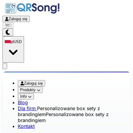
Zaloguj się
0
pl
USD
app.openMainMenu
Zaloguj się
Produkty
Info
Blog
Dla firm
Personalizowane box sety z
brandingiem
Personalizowane box sety z
brandingiem
Kontakt