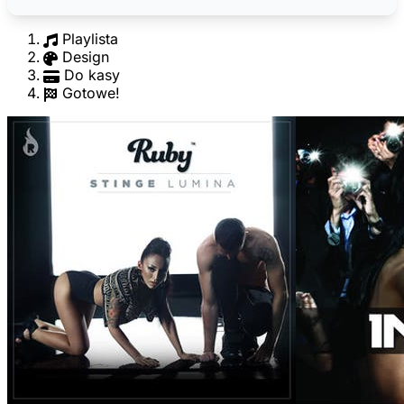
Playlista
Design
Do kasy
Gotowe!