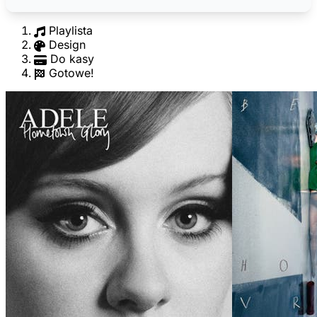
Playlista
Design
Do kasy
Gotowe!