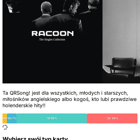
Ta QRSong! jest dla wszystkich, młodych i starszych,
miłośników angielskiego albo kogoś, kto lubi prawdziwe
holenderskie hity!!
'80
'00 7%
'10 50%
'20 36%
Wybierz swój typ karty