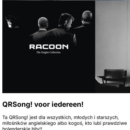
QRSong! voor iedereen!
Ta QRSong! jest dla wszystkich, młodych i starszych,
miłośników angielskiego albo kogoś, kto lubi prawdziwe
holenderskie hity!!