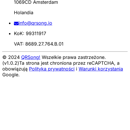
1069CD Amsterdam
Holandia
info@qrsong.io
KoK: 99311917
VAT: 8689.27.764.B.01
© 2024
QRSong!
Wszelkie prawa zastrzeżone.
(v1.0.2)
Ta strona jest chroniona przez reCAPTCHA, a
obowiązują
Polityka prywatności
i
Warunki korzystania
Google.