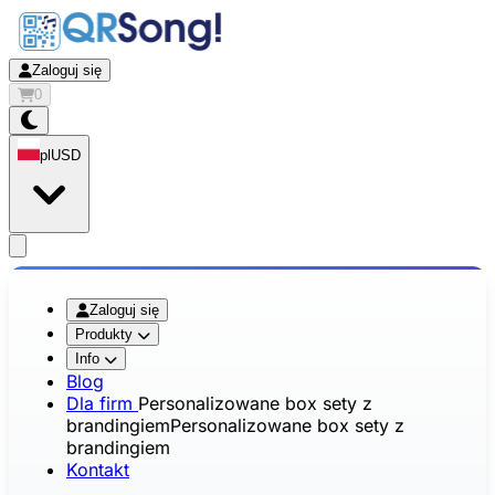
Zaloguj się
0
pl
USD
app.openMainMenu
Zaloguj się
Produkty
Info
Blog
Dla firm
Personalizowane box sety z
brandingiem
Personalizowane box sety z
brandingiem
Kontakt