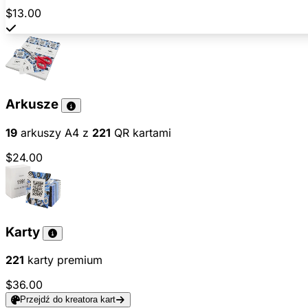
$13.00
Arkusze
19
arkuszy A4 z
221
QR kartami
$24.00
Karty
221
karty premium
$36.00
Przejdź do kreatora kart