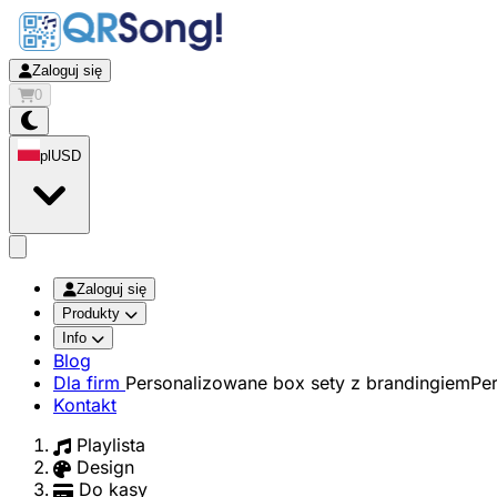
Zaloguj się
0
pl
USD
app.openMainMenu
Zaloguj się
Produkty
Info
Blog
Dla firm
Personalizowane box sety z brandingiem
Pe
Kontakt
Playlista
Design
Do kasy