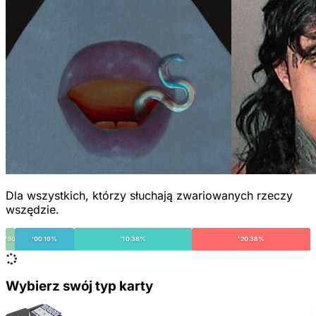
Dla wszystkich, którzy słuchają zwariowanych rzeczy
wszędzie.
'90
'00 19%
'10 38%
'20 38%
Wybierz swój typ karty