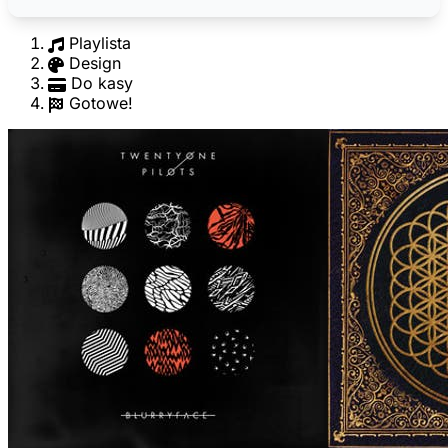
Playlista
Design
Do kasy
Gotowe!