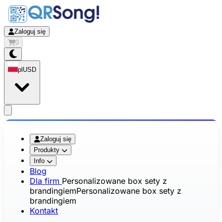
Zaloguj się
0
pl
USD
app.openMainMenu
Zaloguj się
Produkty
Info
Blog
Dla firm
Personalizowane box sety z
brandingiem
Personalizowane box sety z
brandingiem
Kontakt