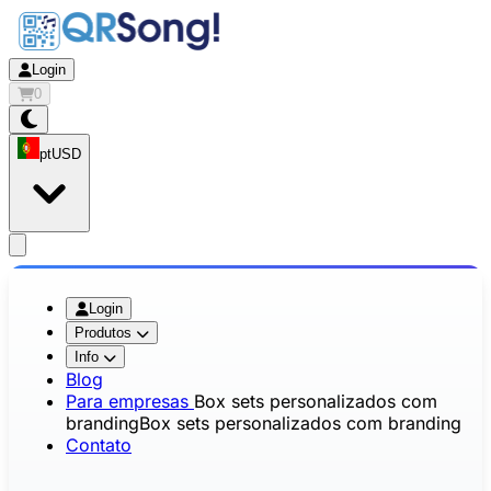
Login
0
pt
USD
app.openMainMenu
Login
Produtos
Info
Blog
Para empresas
Box sets personalizados com
branding
Box sets personalizados com branding
Contato