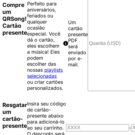
Perfeito para
Compre
aniversários,
um
feriados ou
QRSong!
qualquer
Um
Cartão
ocasião
cartão
presente
especial. Você
presente
dá o cartão,
PDF
eles escolhem
será
a música! Eles
enviado
podem
por e-
escolher das
mail.
nossas
playlists
selecionadas
ou criar cartões
personalizados.
Insira seu código
Resgatar
de cartão-
um
presente abaixo
cartão-
para adicioná-lo
presente
ao seu carrinho.
-
O desconto será