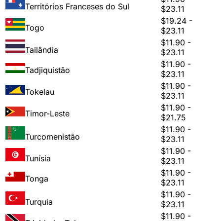
Territórios Franceses do Sul
$23.11
$19.24 -
Togo
$23.11
$11.90 -
Tailândia
$23.11
$11.90 -
Tadjiquistão
$23.11
$11.90 -
Tokelau
$23.11
$11.90 -
Timor-Leste
$21.75
$11.90 -
Turcomenistão
$23.11
$11.90 -
Tunísia
$23.11
$11.90 -
Tonga
$23.11
$11.90 -
Turquia
$23.11
$11.90 -