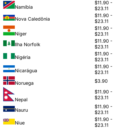
$11.90 -
Namíbia
$23.11
$11.90 -
Nova Caledônia
$23.11
$11.90 -
Níger
$23.11
$11.90 -
Ilha Norfolk
$23.11
$11.90 -
Nigéria
$23.11
$11.90 -
Nicarágua
$23.11
$3.90
Noruega
$11.90 -
$23.11
Nepal
$11.90 -
Nauru
$23.11
$11.90 -
Niue
$23.11