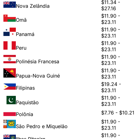
$11.34 -
Nova Zelândia
$27.16
$11.90 -
Omã
$23.11
$11.90 -
Panamá
$23.11
$11.90 -
Peru
$23.11
$11.90 -
Polinésia Francesa
$23.11
$11.90 -
Papua-Nova Guiné
$23.11
$19.24 -
Filipinas
$23.11
$11.90 -
Paquistão
$23.11
$7.76 - $10.21
Polônia
$11.90 -
São Pedro e Miquelão
$23.11
$11.90 -
Ilhas Pitcairn