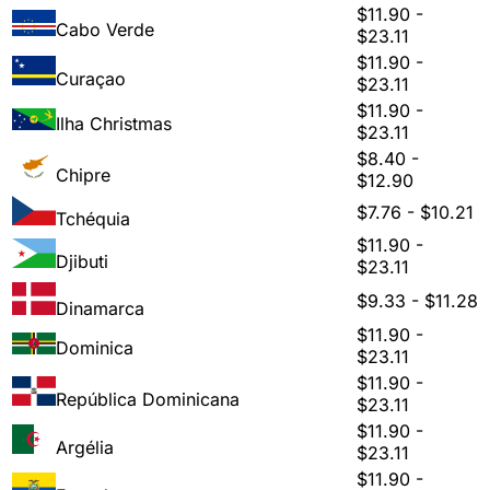
$11.90 -
Cabo Verde
$23.11
$11.90 -
Curaçao
$23.11
$11.90 -
Ilha Christmas
$23.11
$8.40 -
Chipre
$12.90
$7.76 - $10.21
Tchéquia
$11.90 -
Djibuti
$23.11
$9.33 - $11.28
Dinamarca
$11.90 -
Dominica
$23.11
$11.90 -
República Dominicana
$23.11
$11.90 -
Argélia
$23.11
$11.90 -