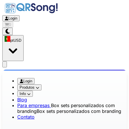
Login
0
pt
USD
app.openMainMenu
Login
Produtos
Info
Blog
Para empresas
Box sets personalizados com
branding
Box sets personalizados com branding
Contato