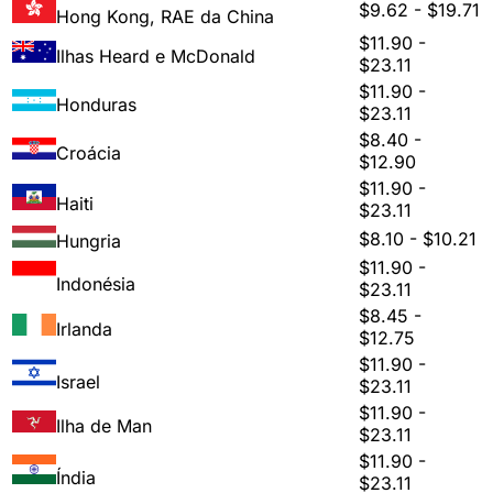
$9.62 - $19.71
Hong Kong, RAE da China
$11.90 -
Ilhas Heard e McDonald
$23.11
$11.90 -
Honduras
$23.11
$8.40 -
Croácia
$12.90
$11.90 -
Haiti
$23.11
$8.10 - $10.21
Hungria
$11.90 -
Indonésia
$23.11
$8.45 -
Irlanda
$12.75
$11.90 -
Israel
$23.11
$11.90 -
Ilha de Man
$23.11
$11.90 -
Índia
$23.11