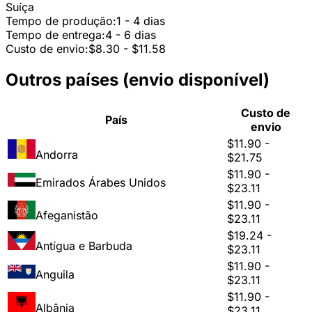
Suíça
Tempo de produção:
1 - 4 dias
Tempo de entrega:
4 - 6 dias
Custo de envio:
$8.30 - $11.58
Outros países (envio disponível)
Custo de
País
envio
$11.90 -
Andorra
$21.75
$11.90 -
Emirados Árabes Unidos
$23.11
$11.90 -
Afeganistão
$23.11
$19.24 -
Antígua e Barbuda
$23.11
$11.90 -
Anguila
$23.11
$11.90 -
Albânia
$23.11