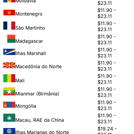
Moldávia
$23.11
$11.90 -
Montenegro
$23.11
$11.90 -
São Martinho
$23.11
$11.90 -
Madagascar
$23.11
$11.90 -
Ilhas Marshall
$23.11
$11.90 -
Macedônia do Norte
$23.11
$11.90 -
Mali
$23.11
$11.90 -
Mianmar (Birmânia)
$23.11
$11.90 -
Mongólia
$23.11
$11.90 -
Macau, RAE da China
$23.11
$19.24 -
Ilhas Marianas do Norte