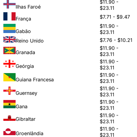
$11.90 -
Ilhas Faroé
$23.11
$7.71 - $9.47
França
$11.90 -
Gabão
$23.11
$7.76 - $10.21
Reino Unido
$11.90 -
Granada
$23.11
$11.90 -
Geórgia
$23.11
$11.90 -
Guiana Francesa
$23.11
$11.90 -
Guernsey
$23.11
$11.90 -
Gana
$23.11
$11.90 -
Gibraltar
$23.11
$11.90 -
Groenlândia
$23.11