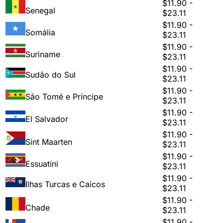
$11.90 -
Senegal
$23.11
$11.90 -
Somália
$23.11
$11.90 -
Suriname
$23.11
$11.90 -
Sudão do Sul
$23.11
$11.90 -
São Tomé e Príncipe
$23.11
$11.90 -
El Salvador
$23.11
$11.90 -
Sint Maarten
$23.11
$11.90 -
Essuatíni
$23.11
$11.90 -
Ilhas Turcas e Caicos
$23.11
$11.90 -
Chade
$23.11
$11.90 -