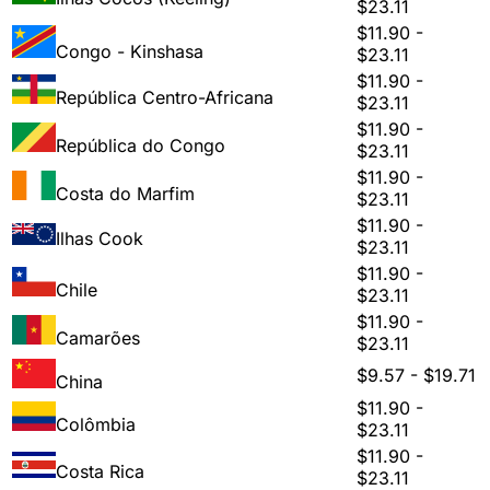
$23.11
$11.90 -
Congo - Kinshasa
$23.11
$11.90 -
República Centro-Africana
$23.11
$11.90 -
República do Congo
$23.11
$11.90 -
Costa do Marfim
$23.11
$11.90 -
Ilhas Cook
$23.11
$11.90 -
Chile
$23.11
$11.90 -
Camarões
$23.11
$9.57 - $19.71
China
$11.90 -
Colômbia
$23.11
$11.90 -
Costa Rica
$23.11