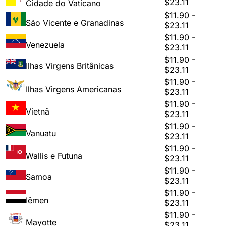
$23.11
Cidade do Vaticano
$11.90 -
São Vicente e Granadinas
$23.11
$11.90 -
Venezuela
$23.11
$11.90 -
Ilhas Virgens Britânicas
$23.11
$11.90 -
Ilhas Virgens Americanas
$23.11
$11.90 -
Vietnã
$23.11
$11.90 -
Vanuatu
$23.11
$11.90 -
Wallis e Futuna
$23.11
$11.90 -
Samoa
$23.11
$11.90 -
Iêmen
$23.11
$11.90 -
Mayotte
$23.11