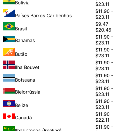
Bolívia
$23.11
$11.90 -
Países Baixos Caribenhos
$23.11
$9.47 -
Brasil
$20.45
$11.90 -
Bahamas
$23.11
$11.90 -
Butão
$23.11
$11.90 -
Ilha Bouvet
$23.11
$11.90 -
Botsuana
$23.11
$11.90 -
Bielorrússia
$23.11
$11.90 -
Belize
$23.11
$11.90 -
Canadá
$22.11
$11.90 -
Ilhas Cocos (Keeling)