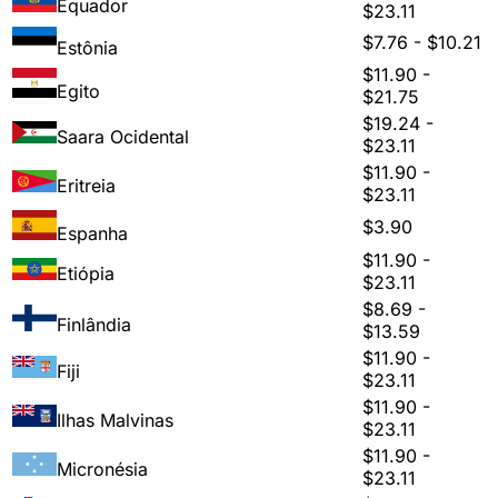
Equador
$23.11
$7.76 - $10.21
Estônia
$11.90 -
Egito
$21.75
$19.24 -
Saara Ocidental
$23.11
$11.90 -
Eritreia
$23.11
$3.90
Espanha
$11.90 -
Etiópia
$23.11
$8.69 -
Finlândia
$13.59
$11.90 -
Fiji
$23.11
$11.90 -
Ilhas Malvinas
$23.11
$11.90 -
Micronésia
$23.11