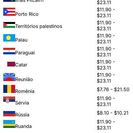
$23.11
$11.90 -
Porto Rico
$23.11
$11.90 -
Territórios palestinos
$23.11
$11.90 -
Palau
$23.11
$11.90 -
Paraguai
$23.11
$11.90 -
Catar
$23.11
$11.90 -
Reunião
$23.11
$7.76 - $21.50
Romênia
$11.90 -
Sérvia
$23.11
$8.10 - $10.21
Rússia
$11.90 -
Ruanda
$23.11