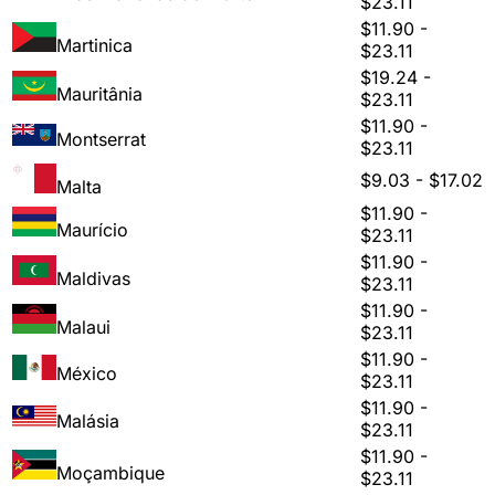
$23.11
$11.90 -
Martinica
$23.11
$19.24 -
Mauritânia
$23.11
$11.90 -
Montserrat
$23.11
$9.03 - $17.02
Malta
$11.90 -
Maurício
$23.11
$11.90 -
Maldivas
$23.11
$11.90 -
Malaui
$23.11
$11.90 -
México
$23.11
$11.90 -
Malásia
$23.11
$11.90 -
Moçambique
$23.11