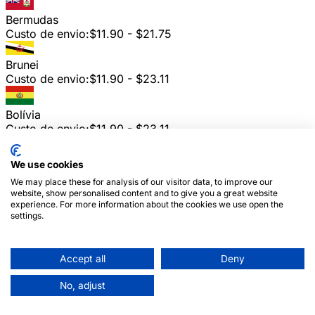
Bermudas
Custo de envio:
$11.90 - $21.75
Brunei
Custo de envio:
$11.90 - $23.11
Bolívia
Custo de envio:
$11.90 - $23.11
Países Baixos Caribenhos
We use cookies
Custo de envio:
$11.90 - $23.11
We may place these for analysis of our visitor data, to improve our
website, show personalised content and to give you a great website
experience. For more information about the cookies we use open the
Brasil
settings.
Custo de envio:
$9.47 - $20.45
Bahamas
Accept all
Deny
Custo de envio:
$11.90 - $23.11
No, adjust
Butão