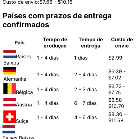
Custo de envio:
$7.66 - $10.16
Países com prazos de entrega
confirmados
Tempo de
Tempo de
Custo de
País
produção
entrega
envio
Países
1 - 4 dias
1 dias
$2.99
Baixos
$6.39 -
1 - 4 dias
2 - 4 dias
$7.02
Alemanha
$6.72 -
1 - 4 dias
2 - 3 dias
Bélgica
$7.75
$6.58 -
1 - 4 dias
6 - 7 dias
Áustria
$10.70
$8.30 -
1 - 4 dias
4 - 6 dias
$11.58
Suíça
Países Baixos