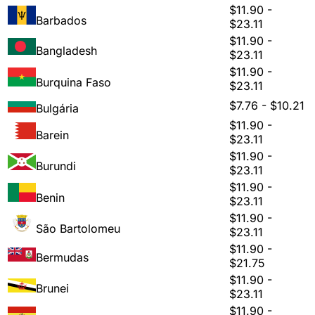
$11.90 -
Barbados
$23.11
$11.90 -
Bangladesh
$23.11
$11.90 -
Burquina Faso
$23.11
$7.76 - $10.21
Bulgária
$11.90 -
Barein
$23.11
$11.90 -
Burundi
$23.11
$11.90 -
Benin
$23.11
$11.90 -
São Bartolomeu
$23.11
$11.90 -
Bermudas
$21.75
$11.90 -
Brunei
$23.11
$11.90 -