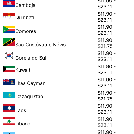
$11.90 -
Camboja
$23.11
$11.90 -
Quiribati
$23.11
$11.90 -
Comores
$23.11
$11.90 -
São Cristóvão e Névis
$21.75
$11.90 -
Coreia do Sul
$23.11
$11.90 -
Kuwait
$23.11
$11.90 -
Ilhas Cayman
$23.11
$11.90 -
Cazaquistão
$21.75
$11.90 -
Laos
$23.11
$11.90 -
Líbano
$23.11
$11.90 -