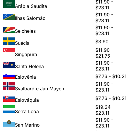
$11.90 -
Arábia Saudita
$23.11
$11.90 -
Ilhas Salomão
$23.11
$11.90 -
Seicheles
$23.11
$3.90
Suécia
$11.90 -
Singapura
$21.75
$11.90 -
Santa Helena
$23.11
$7.76 - $10.21
Eslovênia
$11.90 -
Svalbard e Jan Mayen
$23.11
$7.76 - $10.21
Eslováquia
$19.24 -
Serra Leoa
$23.11
$11.90 -
San Marino
$23.11