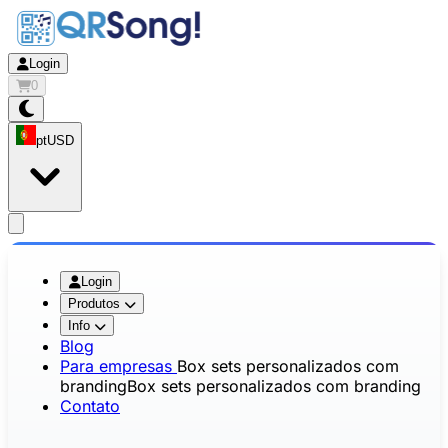
Login
0
pt
USD
app.openMainMenu
Login
Produtos
Info
Blog
Para empresas
Box sets personalizados com
branding
Box sets personalizados com branding
Contato