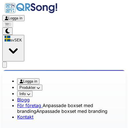
Logga in
0
sv
SEK
app.openMainMenu
Logga in
Produkter
Info
Blogg
För företag
Anpassade boxset med
branding
Anpassade boxset med branding
Kontakt