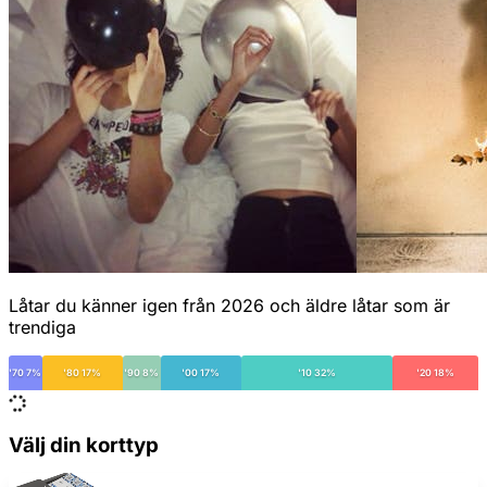
Låtar du känner igen från 2026 och äldre låtar som är
trendiga
'70 7%
'80 17%
'90 8%
'00 17%
'10 32%
'20 18%
Välj din korttyp