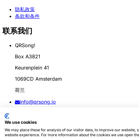
隐私政策
条款和条件
联系我们
QRSong!
Box A3821
Keurenplein 41
1069CD Amsterdam
荷兰
info@qrsong.io
条款: 99311917
We use cookies
增值税: 8689.27.764.B.01
We may place these for analysis of our visitor data, to improve our website,
website experience. For more information about the cookies we use open the