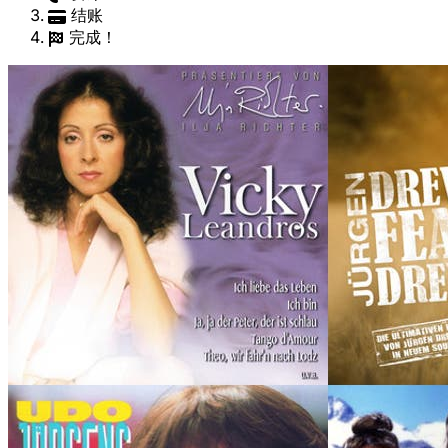
结账
完成！