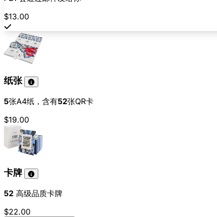
$13.00
纸张
5
张A4纸，含有
52
张QR卡
$19.00
卡牌
52
高级品质卡牌
$22.00