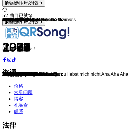
继续到卡片设计器
52
曲目已就绪
Vicky Leandros
Udo Jürgens
Jürgen Drews
Gitti & Erika
Peter Maffay
Dschinghis Khan
Roland Kaiser
Peter Schilling
Markus
Nena
Falco
Purple Schulz & Die Neue Heimat
Trio
Herbert Grönemeyer
Udo Lindenberg
Die Ärzte
Matthias Reim
Hape Kerkeling
Westernhagen
Die Fantastischen Vier
Pur
Echt
Blümchen
Xavier Naidoo
DJ Ötzi
Die Prinzen
Rosenstolz
Wir sind Helden
Juli
Tokio Hotel
Sportfreunde Stiller
Herbert Grönemeyer
Ich + Ich, Adel Tawil
Culcha Candela
Unheilig
Tim Bendzko
CRO
Peter Fox
Helene Fischer
Andreas Bourani
Max Giesinger
Mark Forster
Bausa
Apache 207
Rammstein
Nina Chuba
Udo Lindenberg, Apache 207
Ski Aggu, Joost Klein, Otto Waalkes
Oimara
Die Toten Hosen
Sabrina Setlur
DJ Robin
继续到卡片设计器
1974
1974
1976
1977
1979
1979
1980
1982
1982
1983
1984
1983
1981
1988
1986
1985
1990
1991
1989
1992
1995
1999
1995
1999
2000
2001
2008
2003
2004
2005
2006
2007
2008
2009
2010
2011
2011
2008
2013
2014
2016
2016
2017
2019
2019
2022
2023
2023
2024
1996
1997
2022
闪电QR音乐卡！
资源
Theo, wir fahr'n nach Lodz
Griechischer Wein
Ein Bett im Kornfeld
Heidi
So bist du
Dschinghis Khan
Santa Maria
Major Tom
Ich will Spass
99 Luftballons
Junge Roemer
Sehnsucht
Da Da Da ich lieb dich nicht du liebst mich nicht Aha Aha Aha
Was soll das
Horizont
Zu spät
Verdammt Ich lieb' dich
Das ganze Leben ist ein Quiz
Sexy
Die Da!?!
Abenteuerland
Du trägst keine Liebe in dir
Herz an Herz
Sie sieht mich nicht
Anton aus Tirol
Deutschland
Gib mir Sonne
Denkmal
Perfekte Welle
Durch den Monsun
'54, '74, '90, 2006
Stück vom Himmel
So soll es bleiben
Monsta
Geboren um zu leben
Nur noch kurz die Welt retten
Easy
Schwarz zu blau
Atemlos Durch Die Nacht
Auf uns
80 Millionen
Chöre
Was du Liebe nennst
Roller
Deutschland
Wildberry Lillet
Komet
Friesenjung
Wackelkontakt
Zehn kleine Jägermeister
Du liebst mich nicht
Layla
价格
常见问题
博客
礼品盒
联系
法律