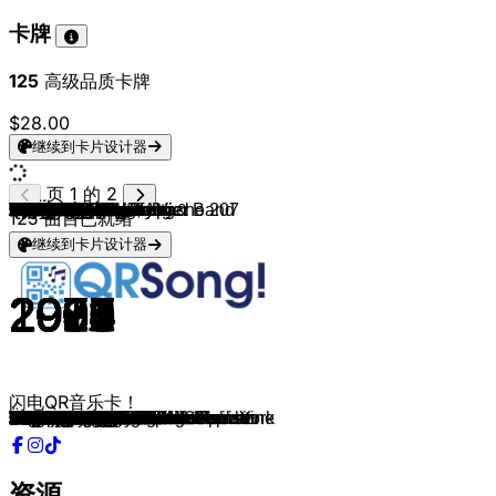
卡牌
125
高级品质卡牌
$28.00
继续到卡片设计器
页 1 的 2
Kasalla
Kerstin Ott
Kasalla
Querbeat
Kasalla
Paveier
Brings
Brings
Höhner
Miljö
Höhner
Kasalla
Querbeat
Bläck Fööss
Höhner
Brings
Cat Ballou
Brings
Bläck Fööss
Miljö
Kasalla
Bellini
Bläck Fööss
Münchener Freiheit
Udo Jürgens
Klaus Lage
Andreas Gabalier
Marianne Rosenberg
Wolfgang Petry
Nino de Angelo
Roy Black & Anita
Matthias Reim
DJ Ötzi
voXXclub
Lorenz Büffel
Peter Fox
AnnenMayKantereit
Wir sind Helden
Silbermond
Die Fantastischen Vier
Sido
Spider Murphy Gang
Peter Schilling
Nena
Die Toten Hosen
Geier Sturzflug
Helene Fischer
Falco
Die Ärzte
Die Prinzen
BAP
Brings
Herbert Grönemeyer
Udo Jürgens
Geier Sturzflug
S.T.S
Buddy
Rednex
Las Ketchup
Hubert von Goisern
Dieter Thomas Kuhn & Band
Brings
Klaus & Klaus
Die Fantastischen Vier
Die Fantastischen Vier
Heino
Dario G
Rick Astley
Michael Jackson
Cyndi Lauper
Michael Jackson
Spice Girls
Britney Spears
Lou Bega
Elton John
Lady Gaga
Will Smith
Men At Work
Bon Jovi
Bee Gees
Vengaboys
50 Cent
David Hasselhoff
Drafi Deutscher
Dschinghis Khan
Beyoncé
Vanilla Ice
Aqua
Guns N' Roses
Ace Of Base
Herbert Grönemeyer
Udo Lindenberg, Apache 207
Druckluft
Stadtrand
Miljö
Brings
Klüngelköpp
Kasalla
Bläck Fööss
Carina Crone
125
曲目已就绪
继续到卡片设计器
2012
2018
2014
2014
2015
2016
2013
2001
2022
2017
2004
2015
2017
2002
1984
2004
2018
2004
1971
2015
2019
1997
2002
1985
1974
1984
2015
1975
1983
1984
1971
1990
2000
2013
2016
2008
2016
2003
2015
1992
2012
1982
1982
1984
2012
1982
2013
1981
1988
1993
1981
2013
1984
1982
1984
1984
2003
1994
2002
2011
1994
2014
1988
2018
2007
2018
1998
1987
1983
1983
1982
1996
1998
1999
1983
2008
1997
1981
1986
1977
1998
2003
1988
1965
1979
2008
1990
1997
1987
1993
2002
2023
2025
2025
2025
2025
2017
2022
1973
2025
闪电QR音乐卡！
Pirate
Regenbogenfarben
Alle Jläser huh
Nie mehr Fastelovend
Stadt met K
Leev Marie
Kölsche Jung
Superjeilezick
Prinzessin
Kölsch statt Käsch
Viva Colonia
Dausend Levve
Guten Morgen Barbarossaplatz
Du
Echte Fründe
Su lang mer noch am Lääve sin
Mer fiere et levve
Man müsste noch mal 20 sein
Drink doch eine met
Su lang die Leechter noch brenne
Pommes un Champagner
Samba De Janeiro
Du
Ohne Dich
Griechischer Wein
1000 und 1 Nacht
Hulapalu
Er gehört zu mir
Wahnsinn
Jenseits von Eden
Schön ist es auf der Welt zu sein
Verdammt Ich lieb' dich
Anton aus Tirol
Rock mi
Johnny Däpp
Haus am See
Pocahontas
Denkmal
Leichtes Gepäck
Die Da!?!
Bilder im Kopf
Skandal im Sperrbezirk
Major Tom
99 Luftballons
Tage wie diese
Bruttosozialprodukt
Atemlos Durch Die Nacht
Der Kommissar
Westerland
Alles nur geklaut
Verdamp lang her
Kölsche Jung
Männer
Ich war noch niemals in New York
Pure Lust am Leben
Fürstenfeld
Ab in den Süden
Cotton Eye Joe
The Ketchup Song
Brenna tuats guat
Über den Wolken
Polka, Polka, Polka
Der Eiermann
Zusammen feat. Clueso
Ernten was wir säen
Carneval in Rio
Carnaval de Paris
Never Gonna Give You Up
Billie Jean
Girls Just Want to Have Fun
Beat It
Wannabe
...Baby One More Time
Mambo No.5
I'm Still Standing
Poker Face
Miami
Down Under
Livin' On A Prayer
Stayin' Alive
We’re Going to Ibiza!
In Da Club
Looking for Freedom
Marmor, Stein und Eisen bricht
Moskau
Single Ladies
Ice Ice Baby
Barbie Girl
Paradise City
The Sign
Mensch
Komet
Karnevalsmaus
Papajei
Superheld
Der hellste Stään
Bella Ciao
Rudeldiere
In unserem Veedel
Pudding mit der Gabel
资源