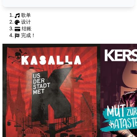
歌单
设计
结账
完成！