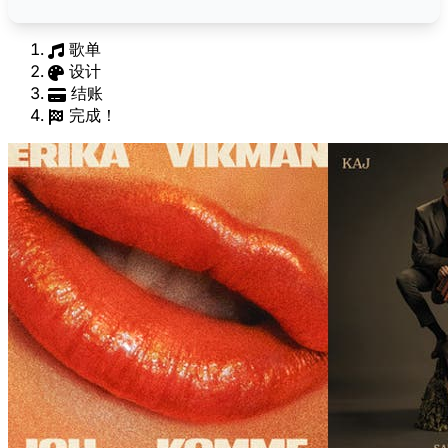
歌单
设计
结账
完成！