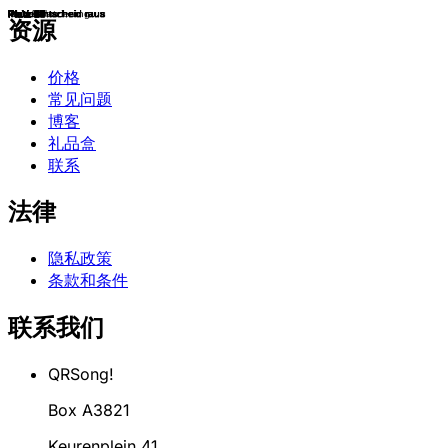
Platz 19
Platz 11
Platz 17
Platz 4
Platz 11
Platz 6
Platz 23
Platz 6
Platz 15
Platz 1
Keine Platzierung
Platz 10
Im Vorentscheid raus
Platz 5
Platz 12
Platz 4
Platz 14
Platz 2
Platz 8
Platz 10
Platz 2
Platz 24
Platz 22
Platz 3
Platz 15
Platz 1
Platz 17
Platz 1
Im Vorentscheid raus
Platz 18
Platz 10
Platz 4
Platz 18
Platz 13
Im Vorentscheid raus
Im Vorentscheid raus
Platz 5
Platz 2
Platz 14
Platz 19
Platz 1
Platz14
Platz 7
Platz 9
Platz 14
Platz 3
Platz 2
Platz 16
Platz 19
Platz 13
Platz 2
Platz 6
Platz 9
Platz 13
Platz 3
Platz 18
Platz 1
Platz 12
Im Vorentscheid raus
Platz 3
Platz 1
Platz 15
Platz 1
Platz 1
Im Vorentscheid raus
Platz 2
Platz 2
Platz 6
Platz 9
Platz 13
Platz 4
Platz 6
Platz 10
Platz 4
Platz 16
Platz 4
Platz 4
Platz 6
Platz 2
Platz 11
Platz 11
Platz 9
Platz 17
Platz 7
Im Vorentscheid raus
Platz 1
Platz 2
Platz 25
Platz 20
Platz 4
Platz 4
Platz 22
Platz 2
Im Vorentscheid raus
Platz 12
Platz 9
Im Vorentscheid raus
Im Vorentscheid raus
Platz 3
Platz 17
资源
价格
常见问题
博客
礼品盒
联系
法律
隐私政策
条款和条件
联系我们
QRSong!
Box A3821
Keurenplein 41