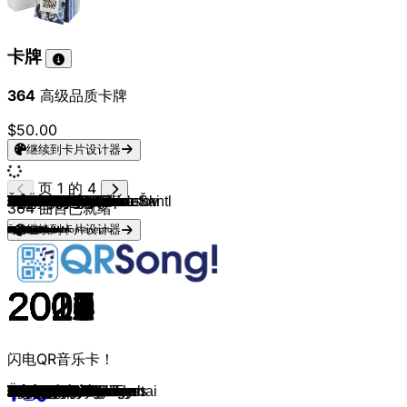
卡牌
364
高级品质卡牌
$50.00
继续到卡片设计器
页 1 的 4
BLANKA
Erika Vikman
Miriana Conte
KAJ
Marina Satti
Aminata
Sissal
Bambie Thug
Zala Kralj & Gašper Šantl
Loreen
Joost Klein
Nicola
Andromache
Go_A
Ira Losco
Sirusho
Harel Skaat
Verka Serduchka
Beth
Hatari
Dami Im
Kaleen
Xandee
Kalomira
Abor & Tynna
Ruslana
Eden Alene
Lena
Yianna Terzi
Charlotte Perrelli
Inga & Anush
Cornelia Jakobs
TIX
ZOË
Fahree & İlkin Dövlətov
Roxen
Safura
Mahmood
Michela
Sébastien Tellier
Jamala
Maraaya
Angelina Mango
Boaz Mauda
No Angels
Chanel
Željko Joksimović
Ivi Adamou
Windows95Man
Madame Monsieur
Eleni Foureira
Mahmood & Blanco
Nadav Guedj
Tamta
AySel & Arash
WRS
Duncan Laurence
Mandinga
Ester Peony
Daði Freyr
Måns Zelmerlöw
Justs
Salvador Sobral
Alexander Rybak
Agnete Saba
Kristian Kostov
Ani Lorak
KEiiNO
Little Big
Natalia Gordienko
Blanche
Blind Channel
Lena
Poli Genova
Elena Tsagrinou
Loïc Nottet
Daði Freyr
Amir
Buranovskiye Babushki
Nina Sublatti
S10
Rasmussen
Mélovin
Benjamin Ingrosso
Conan Osiris
Helena Paparizou
Barbara Pravi
Saara Aalto
Efendi
Aram MP3
Hadise
Senhit
Urban Trad
Aisel
Jessy Matador
Marcus & Martinus
Koit Toome & Laura
Christabelle
Gjon's Tears
Samra
364
曲目已就绪
继续到卡片设计器
Polen
Finnland
Malta
Schweden
Griechenland
Lettland
Dänemark
Irland
Slowenien
Schweden
Niederlande
Rumänien
Zypern
Ukraine
Malta
Armenien
Israel
Ukraine
Spanien
Island
Australien
Österreich
Belgien
Griechenland
Deutschland
Ukraine
Israel
Deutschland
Griechenland
Schweden
Armenien
Schweden
Norwegen
Österreich
Aserbaidschan
Rumänien
Aserbaidschan
Italien
Malta
Frankreich
Ukraine
Slowenien
Italien
Israel
Deutschland
Spanien
Serbien und Montenegro
Zypern
Finnland
Frankreich
Zypern
Italien
Israel
Zypern
Aserbaidschan
Rumänien
Niederlande
Rumänien
Rumänien
Island
Schweden
Lettland
Portugal
Norwegen
Norwegen
Bulgarien
Ukraine
Norwegen
Russland
Moldau
Belgien
Finnland
Deutschland
Bulgarien
Zypern
Belgien
Island
Frankreich
Russland
Georgien
Niederlande
Dänemark
Ukraine
Schweden
Portugal
Griechenland
Frankreich
Finnland
Aserbaidschan
Armenien
Türkei
San Marino
Belgien
Aserbaidschan
Frankreich
Schweden
Estland
Malta
Schweiz
Aserbaidschan
2023
2025
2025
2025
2024
2015
2025
2024
2019
2012
2024
2003
2022
2021
2016
2008
2010
2007
2003
2019
2016
2024
2004
2008
2025
2004
2021
2010
2018
2008
2009
2022
2021
2016
2024
2021
2010
2019
2019
2008
2016
2015
2024
2008
2008
2022
2004
2012
2024
2018
2018
2022
2015
2019
2009
2022
2019
2012
2019
2020
2015
2016
2017
2009
2016
2017
2008
2019
2020
2021
2017
2021
2011
2016
2021
2015
2021
2016
2012
2015
2022
2018
2018
2018
2019
2005
2021
2018
2021
2014
2009
2021
2003
2018
2010
2024
2017
2018
2021
2016
闪电QR音乐卡！
Solo
Ich Komme
Serving Kant
Bara Bada Bastu
ZARI
Love Injected
Hallucination
Doomsday Blue
Sebi
Euphoria
Europapa
Don't Break My Heart
Ela
Shum
Walk On Water
Qélé Qélé
Milim
Dancing Lasha Tumbai
Dime
Hatrið mun sigra
Sound of Silence
We Will Rave
1 Life
Secret Combination
Baller
Wild Dances
Set Me Free
Satellite
Oniro Mou
Hero
Jan-Jan
Hold Me Closer
Fallen Angel
Loin d'ici
Özünlə Apar
Amnesia
Drip Drop
Soldi
Chameleon
Divine
1944
Here For You
La noia
The Fire in Your Eyes
Disappear
SloMo
Lane Moje
La La Love
No Rules!
Mercy
Fuego
Brividi
Golden Boy
Replay
Always
Llámame
Arcade
Zaleilah
On a Sunday
Think About Things
Heroes
Heartbeat
Amar Pelos Dois
Fairytale
Icebreaker
Beautiful Mess
Shady Lady
Spirit in the Sky
UNO
Sugar
City Lights
Dark Side
Taken By A Stranger
If Love Was a Crime
El Diablo
Rhythm Inside
10 Years
J'ai cherché
Party for Everybody
Warrior
De Diepte
Higher Ground
Under the Ladder
Dance You Off
Telemoveis
My Number One
Voilà
Monsters
Mata Hari
Not Alone
Dum Tek Tek
Adrenalina
Sanomi
X My Heart
Allez Ola Olé
Unforgettable
Verona
Taboo
Tout l'univers
Miracle