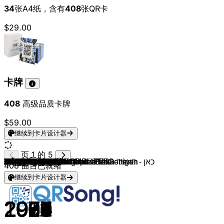
34
张A4纸，含有
408
张QR卡
$29.00
卡牌
408
高级品质卡牌
$59.00
继续到卡片设计器
页 1 的 5
JJ
Nemo
Loreen
Kalush Orchestra
Måneskin
Duncan Laurence
Netta
Salvador Sobral
Jamala
Måns Zelmerlöw
Conchita Wurst
Emmelie de Forest
Loreen
Ell & Nikki
Lena
Alexander Rybak
Dima Bilan
Marija Šerifović
Lordi
Helena Paparizou
Ruslana
Sertab Erener
Marie N
Olsen Brothers
Charlotte Nilsson
Dana International
Katrina & The Waves
Eimear Quinn
Secret Garden
Paul Harrington & Charlie McGettigan
Niamh Kavanagh
Linda Martin
Carola
Toto Cutugno
Riva
Céline Dion
Johnny Logan
Sandra Kim
Bobbysocks!
Herreys
Corinne Hermès
Nicole
Bucks Fizz
Johnny Logan
Izhar Cohen & The Alpha Beta
Gali Atari
Marie Myriam
Brotherhood Of Man
Teach In
ABBA
Anne-Marie David
Vicky Leandros
Séverine
Dana
Frida Boccara
Lenny Kuhr
Lulu
Salomé
Massiel
Sandie Shaw
Udo Jürgens
France Gall
Gigliola Cinquetti
Grethe & Jørgen Ingmann
Isabelle Aubret
Jean-Claude Pascal
Jacqueline Boyer
Teddy Scholten
André Claveau
Corry Brokken
Lys Assia
DARA
Linda Lampenius & Pete Parkkonen
FELICIA
Antigoni
Alexandra Căpitănescu
Søren Torpegaard Lund
Satoshi
Sarah Engels
Akylas
Monroe
Veronica Fusaro
JONAS LOVV
Bzikebi
Sal Da Vinci
Delta Goodrem
Essyla
LELEK
COSMÓ
Alis
Simon
Eva Marija
Tamara Živković
LOOK MUM NO COMPUTER
AIDAN
Vanilla Ninja
Daniel Žižka
Senhit
Alicja
Noam Bettan & כאן - תאגיד השידור הישראלי
408
曲目已就绪
继续到卡片设计器
2025
2024
2023
2022
2021
2019
2018
2017
2016
2015
2014
2013
2012
2011
2010
2009
2008
2007
2006
2005
2004
2003
2002
2000
1999
1998
1997
1996
1995
1994
1993
1992
1991
1990
1989
1988
1987
1986
1985
1984
1983
1982
1981
1980
1978
1979
1977
1976
1975
1974
1973
1972
1971
1970
1969
1969
1969
1969
1968
1967
1966
1965
1964
1963
1962
1961
1960
1959
1958
1957
1956
2026
2026
2026
2026
2026
2026
2026
2026
2026
2026
2025
2026
2026
2026
2026
2026
2026
2026
2025
2026
2025
2026
2026
2026
2026
2026
2026
2026
2026