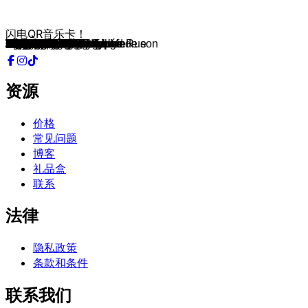
闪电QR音乐卡！
Wasted Love
The Code
Tattoo
Stefania
Zitti E Buoni
Arcade
Toy
Amar pelos dois
1944
Heroes
Rise Like A Phoenix
Only Teardrops
Euphoria
Running Scared
Satellite
Fairytale
Believe
Molitva
Hard Rock Hallelujah
My Number One
Wild Dances
Every Way That I Can
I Wanna
Fly on the Wings of Love
Take Me to Your Heaven
Diva
Love Shine a Light
The Voice
Nocturne
Rock'n'Roll Kids
In Your Eyes
Why Me?
Fångad av en stormvind
Insieme: 1992
Rock Me
Ne partez pas sans moi
Hold Me Now
J'aime la vie
La Det Swinge
Diggi-Loo Diggi-Ley
Si la vie est cadeau
Ein bisschen Frieden
Making Your Mind Up
What's Another Year
A-Ba-Ni-Bi
Hallelujah
L'oiseau et l'enfant
Save Your Kisses for Me
Ding-A-Dong
Waterloo
Tu te reconnaîtras
Après toi
Un Banc, Un Arbre, Une Rue
All Kinds of Everything
Un jour, un enfant
De Troubadour
Boom Bang A Bang
Vivo cantando
La, La, La
Puppet On A String
Merci Chérie
Poupée de cire, poupée de son
Non ho l'età
Dansevise
Un premier amour
Nous les amoureux
Tom Pillibi
N' Beetje
Dors, mon amour
Net Als Toen
Refrain
Bangaranga
Liekinheitin
My System
JALLA
Choke Me
Før Vi Går Hjem
Viva, Moldova!
Fire
Ferto
REGARDE !
Alice
Ya Ya Ya
On Replay
Per sempre sì
Eclipse
Dancing on the ice
Andromeda
TANZSCHEIN
Nân
Paloma Rumba
Mother Nature
Michelle
Nova Zora
Eins, Zwei, Drei
Bella
Too Epic To Be True
CROSSROADS
Superstar
Pray
资源
价格
常见问题
博客
礼品盒
联系
法律
隐私政策
条款和条件
联系我们