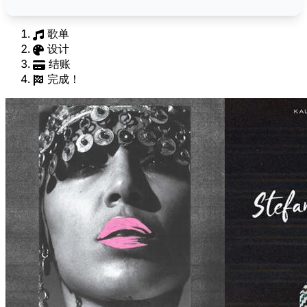
歌单
设计
结账
完成！