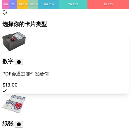
'60
'70
'80 9%
'90 8%
'00 16%
'10 22%
'20 32%
选择你的卡片类型
数字
PDF会通过邮件发给你
$13.00
纸张