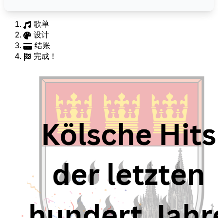
歌单
设计
结账
完成！