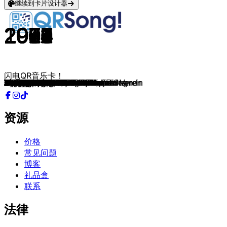
继续到卡片设计器
2016
2015
2018
2013
2014
2017
2016
2017
2011
2014
2008
1987
2000
2004
2016
2012
2014
2003
2015
2001
1992
2019
2016
2014
2017
2012
2017
2013
2015
1993
1998
2001
1993
1986
2022
2015
2014
2018
2019
1973
2000
1981
2001
1975
2004
2012
2018
1984
2010
2008
2016
2007
2013
2002
2010
2018
2012
2003
1998
1998
2009
1998
1992
2007
1969
2014
1979
1982
2004
1936
1976
1962
1998
1984
1987
2023
1992
1996
1978
2007
1973
1988
1971
1974
1974
1949
1982
2015
1982
1983
1979
1991
1992
1975
1985
1985
2015
1999
1970
1976
闪电QR音乐卡！
Abkalken
Tschingderassabum
Randale & Hurra
Et jitt kei Wood
Alle Jläser huh
Kölsch statt Käsch
Besoffe vör Glück
För die Liebe nit
Dat is geil
Kumm mer lääve
Haifischzahn
Er war der weißeste Mann am Strand
Mir sin Kölsche us Kölle am Rhing
Poppe, Kaate, Danze
Leev Marie
Pirate
Steh auf, mach laut!
Du
Dat es Heimat
Superjeilezick
Frisch uralt verknallt
Tommi
Wolkeplatz
Nie mehr Fastelovend
Guten Morgen Barbarossaplatz
Stonn op un danz
Für die Iwigkeit
Kölsche Jung
Stadt met K
Denn wenn et Trömmelche jeht
Die Karawane zieht weiter...
Dicke Mädchen haben schöne Namen
Op dem Maat
Heute brennt mein Iglu
För 1 Naach
Immer immer widder
D.A.N.Z.E.
Schöckelpääd
Null oder Hundert
In unserem Veedel
Unsere Stammbaum
Verdamp lang her
Aff Un Zo
En d'r Kayjass Nummer Null
Man müsste noch mal 20 sein
Meine Liebe, meine Stadt, mein Verein
Mer fiere et levve
Echte Fründe
Stääne
Heimjon
Dä Plan
Halleluja
De Welt noch nit jesinn
Sansi Bar
Colonia Tropical
1000 Näächte
Home es wo d'r Dom es
Viva Colonia
Mer stonn zo dir, FC Kölle
Jetzt geht's los
Schenk mir dein Herz
Mer bruche keiner
Hey Kölle du bes e Jeföhl
Nur nicht aus Liebe weinen
Ne Besuch em Zoo
Polka, Polka, Polka
Müngersdorfer Stadion
Wie 'Ne Stein
Su lang mer noch am Lääve sin
Heimweh nach Köln
Ming eetste Fründin
Kölsche Jung
Unser Bäumche
Katrin
Niemals Geht Man So Ganz
Kein Kölsch für Nazis
Arsch huh
Sackjeseech
Ich han 'nen Deckel
Du bes Kölle
Mer losse d'r Dom en Kölle
Leev Linda Lou
Drink doch eine met
Kölle, du uns Stadt am Rhein
Heimweh nach Köln
Der treue Husar
Zehnter Juni
Ich han dä Millowitsch jesinn
Kristallnaach
E paar Grosche für Ies
Das KVB-Lied
Et kütt, wie et kütt
Kamell vum letzte Johr
Lück Wie Ich Un Du
Frankreich, Frankreich
Bye Bye My Love
Su lang die Leechter noch brenne
Ahnunfursich
Rievkooche Walzer
Et Spanien Leed
资源
价格
常见问题
博客
礼品盒
联系
法律