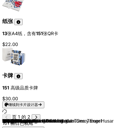
纸张
13
张A4纸，含有
151
张QR卡
$22.00
卡牌
151
高级品质卡牌
$30.00
继续到卡片设计器
页 1 的 2
Querbeat
Querbeat
Querbeat
Cat Ballou
Kasalla
Miljö
Brings
Lupo
Brings
Kasalla
Hanak
Paveier
Paveier
Brings
Paveier
Kasalla
Höhner
Bläck Fööss
Räuber
Brings
The Piano Has Been Drinking
AnnenMayKantereit
Miljö
Querbeat
Querbeat
Querbeat
Räuber
Brings
Kasalla
Räuber
Höhner
Höhner
Räuber
Paveier
Miljö
Cat Ballou
Funky Marys
Miljö
Miljö
Bläck Fööss
Bläck Fööss
BAP
BAP
Bläck Fööss
Brings
Domstürmer
Cat Ballou
Höhner
Klüngelköpp
Brings
Querbeat
Brings
Miljö
Höhner
Querbeat
Klüngelköpp
Kasalla
Höhner
Höhner
Höhner
Höhner
Bläck Fööss
Höhner
Brings
Horst Muys
Brings
Zeltinger
BAP
Brings
Willi Ostermann
Bläck Fööss
Willy Millowitsch
Bläck Fööss
Bläck Fööss
Trude Herr, Wolfgang Niedecken & Tommy Engel
Querbeat, Lugatti & 9ine & Brings
BAP, Zeltinger & B. Winterschladen
Köster & Hocker
Bläck Fööss
Tommy Engel
Bläck Fööss
Bläck Fööss
Bläck Fööss
Bläck Fööss
Bläck Fööss
Willy Millowitsch u. ein Chor d. Karn.Ges. Treuer Husar
BAP
Kuhl un de Gäng
BAP
Marie-Luise Nikuta
Marie-Luise Nikuta
Marie-Luise Nikuta
The Piano Has Been Drinking
Bläck Fööss
Bläck Fööss
Bläck Fööss
Miljö
BAP
Bläck Fööss
Bläck Fööss
151
曲目已就绪