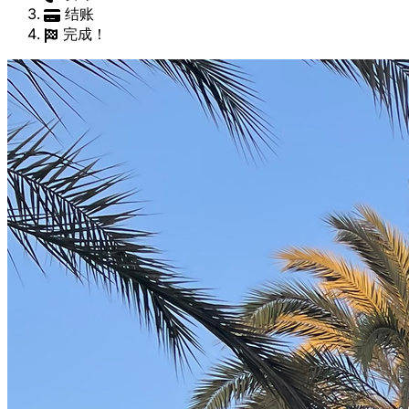
结账
完成！