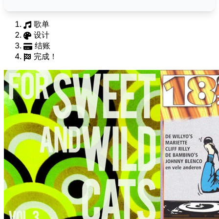
歌单
设计
结账
完成！