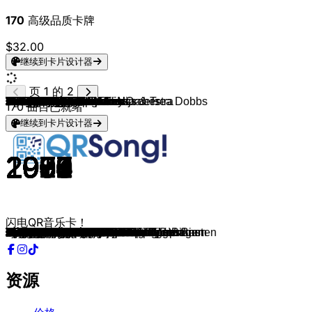
170
高级品质卡牌
$32.00
继续到卡片设计器
页 1 的 2
Agena"s
Hans Arno Simon & His Orchestra
Henk Wijngaard
Tarzan
De Paladijns
Henk Wijngaard
Henk Wijngaard
Cusco
Wilma
The Dutch Boys
Zangeres Zonder Naam
The Famous Dutch Guys
Jannes
Arne Jansen
De Four Tak
Bianca
Lola
Dorus
Anita Berends
The Dutch Boys
Don Mercedes
The Dutch Boys
Danny Panadero
Lizzy
Bata Illic
Nico Haak & De Paniekzaaiers
De Paladijns
Ben Lansink
B.B. Band
Rinus Okken
Henk Wijngaard
Arne Jansen
Henk Wijngaard
Frank Van Etten
Rene Schuurmans
Dirk Meeldijk
De Marlets
Stef Ekkel
Gerard Schoonebeek
Het Radi Ensemble
Wuko"s
De Marlets
Jose
Rob Ronalds
De Stemmingmakers
Siska and The Nightbirds
Frank Van Etten
Corry Konings
De Evening Stars
Wimmie Bouma
John West
De Esperando's
De Four Tak
Ellis
The Starfighters
Henk Wijngaard
Lucas & Gea
Nico Haak
Het IJssel Duo
Koos Alberts
Dick Van Altena
Bobbejaan Schoepen
Het Cocktail Trio
Het Cocktail Trio
Theo & Marjan
Ria Valk
Plastic Bertrand
Aline
Willeke Alberti
Various Artists
The Rapsodie's
Combo Wil de Bras
The Fouryo's, Rob De Nijs & Trea Dobbs
Henk Wijngaard
Oompie Koerier
Koos Alberts
The Rambo's
Henk Wijngaard
De Evening Stars
Theo & Marjan
The Switch Combo
Broertjes van Buuten
Paul Severs
Anita en the Rapsodies
Benny Neyman
Wilmari"s
Marc & Dave
Trio de Rog
Tommy en de Javelin
Corry Konings
A La Carte
Theo en z'n Troubadours
Apollo Trio
Drukwerk
Rob De Nijs
Ellen and Moodmakers
Anita van de Rapsodies
The Shorts
ABSOLUT TIROL
George Baker Selection
170
曲目已就绪
继续到卡片设计器
1970
1967
1991
1981
1982
1981
1978
1981
1971
1983
1969
2021
2002
1992
1970
1984
1968
1957
1978
1983
1976
1991
2018
1983
1972
1974
1994
1973
1981
1986
1990
1972
1993
2002
2007
2007
1986
2006
1980
1980
1979
1983
2003
2010
2008
1977
2021
1976
1975
2013
2012
2016
1970
1982
2008
1991
2001
1985
2007
1988
1985
1966
1965
1961
2010
1963
1977
1985
1963
1982
1984
1983
1964
1978
1994
1989
2010
2004
1976
1972
1975
1957
1991
1983
1981
1976
1977
1973
1997
1976
1999
1971
1989
1981
1973
1982
1983
1983
1905
1975
闪电QR音乐卡！
Kleine Signorina
Ohio Express
Ik Moet Nog Wat Jaren Mee
De minirok
Jouw Liefste Wens
Ik Heb 'n Truck als M'n Woning
Met De Vlam In De Pijp
Alcatraz
Als Je Verliefd Op Een Jongen Bent
Heb Jij Mien Zwien Ook Zien
Mexico
Zevendronk TVDM
Eleonora
Zeg 'ns Meisje
Ik Heb 'n Hart Zo Groot Als 'n Klerenkast
Rocking Met M`n Walkman
Het Was Lente In September
Twee Motten
765348
Amerika En Olde Pekela
Rocky
Stappen In Olde Pekela
Danny's Autopaleis
Speel niet met m'n voeten
Michaela
Honkie-Tonkie Pianissie
Bouw Geen Luchtkastelen
Lydia
Stille Willie
Voor de liefde een 10
Hey Suzie
Meisjes Met Rode Haren
Beun De Beunhaas
Leef Als Een Zigeuner
Laat De Zon In Je Hart
Vier Zomers Lang
Ik heb 'n tic van ellentrik
De Woonboot
De lafaard van de stad
Meisjes In Bikini
De IJsbeer
Ali-Baba
Ik heb je niet de hemel beloofd
Meisjes Van De Nacht
Piraten uit het Noorden
Als 'n Rode Klaproos
Huisje Op Wielen
Ik Krijg 'N Heel Apart Gevoel Van Binnen
Onze Poes En Buurmans Kater
De ring die jij draagt
Jouw Blik
Fabulous tune
Onze Poes En Buurmans Kater
Geef Mij Eens Antwoord Op Mijn Vragen
Niemand Anders
Als een wals
Ik Zal Dansen Op Je Bruiloft
Uw Laatste Jas, Meneer
Drommelse jongen
In M'n Eentje In Een Tweepersoons
Dom Diedelie Dom
Als het vriest in Madagascar
Het vlooiencircus
Kangoeroe Eiland
Marjan, Wat Heb Je Gedaan?
Nachtexpres Naar Saint Tropez
Ca plane pour moi
Als Je Nu Echt De Waarheid Zegt
Als Ik Je Fluiten Hoor
Dick & Lollipop- Ik heb m'n lolly op
Carolien
Was het die nacht ?
Hé Rob, Hé Trea
Nachtrijders
Jambalay, de bek vol vlaai
Zijn Het Je Ogen
Jij Wil Vrij Zijn
Meissie , meissie
Oh Wat 'n Mooie Tijd
Hela, Kom Met Me Mee Ja!
Meisjes die fluiten
Lieve Frans, Ik Schrijf Je Hier
Zeg Eens Meisje
Die kleine Merel
Vrijgezel
Goudblond Haar En Blauwe Ogen
Ze Was Zo Mooi
Geef Me 'N Kus
Oude liefde roest niet
Ik Krijg Een Heel Apart Gevoel Van Binnen
In the Summer Sun of Greece
Als 'N Lading Dynamiet
Op een tropisch eiland
Je Loog Tegen Mij
Malle Babbe
Klavertje Van Vier
Die Kleine Merel
Comment ça va
Rosi Polka
Una Paloma Blanca
资源