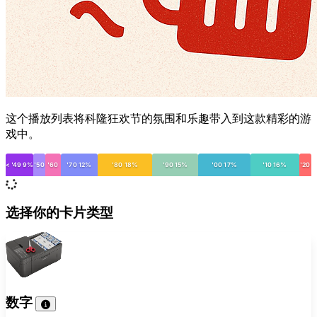
这个播放列表将科隆狂欢节的氛围和乐趣带入到这款精彩的游
戏中。
< '49 9%
'50
'60
'70 12%
'80 18%
'90 15%
'00 17%
'10 16%
'20
选择你的卡片类型
数字