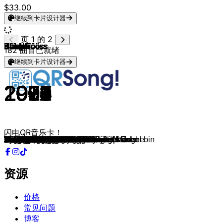
$33.00
继续到卡片设计器
页 1 的 2
Bläck Fööss
Bläck Fööss
Bläck Fööss
Bläck Fööss
Bläck Fööss
Bläck Fööss
Bläck Fööss
Bläck Fööss
Bläck Fööss
Bläck Fööss
Bläck Fööss
Bläck Fööss
Bläck Fööss
Bläck Fööss
Bläck Fööss
Bläck Fööss
Bläck Fööss
Bläck Fööss
Bläck Fööss
Bläck Fööss
Bläck Fööss
Bläck Fööss
Bläck Fööss
Bläck Fööss
Bläck Fööss
Bläck Fööss
Bläck Fööss
Bläck Fööss
Bläck Fööss
Bläck Fööss
Bläck Fööss
Bläck Fööss
Bläck Fööss
Bläck Fööss
Bläck Fööss
Bläck Fööss
Bläck Fööss
Bläck Fööss
Bläck Fööss
Bläck Fööss
Bläck Fööss
Bläck Fööss
Bläck Fööss
Bläck Fööss
Bläck Fööss
Bläck Fööss
Höhner
Höhner
Höhner
Höhner
Höhner
Höhner
Höhner
Höhner
Höhner
Höhner
Höhner
Höhner
Höhner
Höhner
Höhner
Höhner
Höhner
Höhner
Höhner
Höhner
Höhner
Höhner
Höhner
Höhner
Höhner
Höhner
Räuber
Räuber
Räuber
Räuber
Räuber
Räuber
Räuber
Räuber
Räuber
Räuber
Räuber
Räuber
Räuber
Räuber
Brings
Brings
Brings
Brings
Brings
Brings
Brings
Brings
Brings
Kasalla
Kasalla
Kasalla
Kasalla
Kasalla
182
曲目已就绪
继续到卡片设计器
1973
1988
1971
1974
1973
1975
1988
1975
1988
1975
1976
1976
1976
1977
1977
1977
1978
1978
1979
1980
1981
1984
1984
1984
1985
1985
1985
1987
1983
1983
1983
1982
1991
1994
1996
1998
1998
2000
2003
2003
2003
2004
2006
2008
2010
2010
1978
2023
1979
1984
1990
1980
1982
1986
1981
1992
1992
1992
1990
1998
1998
1998
1998
2000
2001
2003
2003
2005
1987
2009
2014
2022
1993
1993
1993
1993
1994
1995
1996
2001
2001
2002
2015
2022
2022
2023
2004
2004
2004
2007
2011
2007
2013
2014
2001
2012
2012
2015
2017
2014
闪电QR音乐卡！
Mer losse d'r Dom en Kölle
Leev Linda Lou
Drink doch eine met
De Mama kritt schon widder e Kind
In unserem Veedel
Lück Wie Ich Un Du
Pänz Pänz Pänz
Die drei vun d'r Linie "2"
Wenn de Sonn schön schingk
Einmol em Johr
Et Spanien Leed
Pütze Hein
Ming eetste Fründin
Sirtaki
Lange Samstag en d'r City
Buuredanz
Kaffeebud
Ich han 'nen Deckel
Familijedach
Indianer Kriesche Nit
Schäle Schäng
Mir klääve am Lääve
Katrin
Huusmeister Kaczmarek
Bye Bye My Love
Frankreich, Frankreich
Et Kackleed
Wochenplan
Dat Wasser vun Kölle...
Polterovend
Achterbahn
Schötzefess.
Kumm loss m'r danze
Mir Kölsche
Wenn et Leech usjing em Roxy
Ein Leben Nach Dem Tod
Fastelovendstrumm
Unsere Stammbaum
Wenn mir Kölsche singe
Du
Blos mer jet & Bum Kapell
Rut un wiess
Am Bickendorfer Büdche
Jommer noh Hus
Mir han e Hätz für Kölle
Bütze de Luxe
Blotwoosch, Kölsch un e lecker Mädche
Höhnerhoff-Rock
Ich ben ne Räuber
Echte Fründe
Hinger Kölle fängk dr Dschungel an
Kamellebud
Dat Hätz vun dr Welt
Kölsche Klüngel
Winke winke
Hey Kölle! Du bes e Jeföhl
Nemm Mich Su Wie Ich Ben
Ich ben ne kleine Mann
Wann jeiht d'r Himmel widder op
Jetzt geht's los
Schön dat du do bes
Die Karawane zieht weiter...
Der liebe Gott weiß, daß ich kein Engel bin
Wo Mir Sin Is Kölle.
Dicke Mädchen haben schöne Namen
Alles was ich will
Viva Colonia
Wenn nicht jetzt, wann dann?
Pizza wundaba
Schenk mir dein Herz
Steh auf, mach laut!
Prinzessin
Schau mir in die Augen
He am Rhing
Denn wenn et Trömmelche jeht
Op dem Maat
Kölsche Junge bütze joot
Am Eigelstein es Musik
Kumm ahn de Thek
Die Rose
Titicacasee
Und sie war nicht viel älter als 18 Jahr
Dat es Heimat
Wigga Digga
Für die Iwigkeit 2022
Oben Unten
Poppe, Kaate, Danze
Su lang mer noch am Lääve sin
Man müsste noch mal 20 sein
Nur nicht aus Liebe weinen
Dat is geil
Halleluja
Kölsche Jung
Polka, Polka, Polka
Superjeilezick
Pirate
Marie
Stadt met K
Mer sin Eins
Alle Jläser huh
资源
价格
常见问题
博客