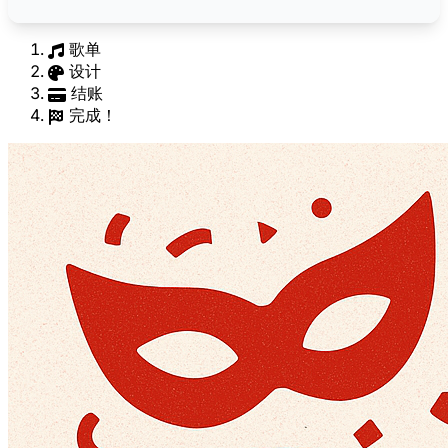
歌单
设计
结账
完成！