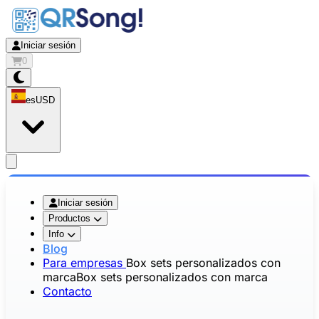
Iniciar sesión
0
es
USD
app.openMainMenu
Iniciar sesión
Productos
Info
Blog
Para empresas
Box sets personalizados con
marca
Box sets personalizados con marca
Contacto