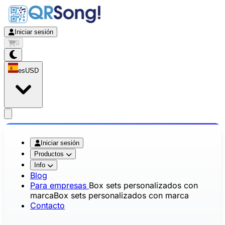
Iniciar sesión
0
es
USD
app.openMainMenu
Iniciar sesión
Productos
Info
Blog
Para empresas
Box sets personalizados con
marca
Box sets personalizados con marca
Contacto