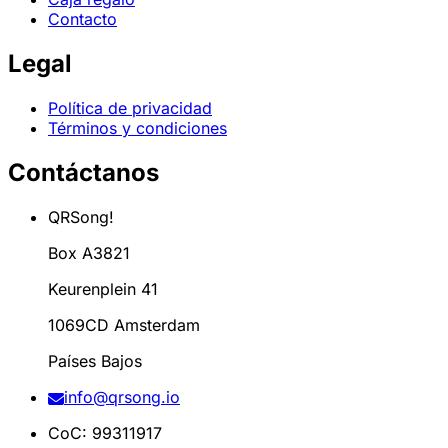
Contacto
Legal
Política de privacidad
Términos y condiciones
Contáctanos
QRSong!
Box A3821
Keurenplein 41
1069CD Amsterdam
Países Bajos
info@qrsong.io
CoC: 99311917