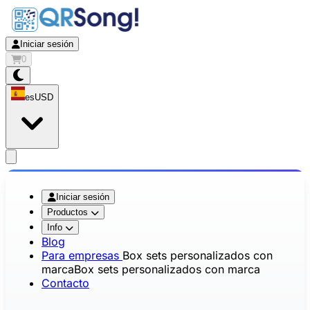
Iniciar sesión
0
es
USD
app.openMainMenu
Iniciar sesión
Productos
Info
Blog
Para empresas
Box sets personalizados con
marca
Box sets personalizados con marca
Contacto