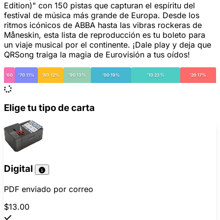
Edition)" con 150 pistas que capturan el espíritu del
festival de música más grande de Europa. Desde los
ritmos icónicos de ABBA hasta las vibras rockeras de
Måneskin, esta lista de reproducción es tu boleto para
un viaje musical por el continente. ¡Dale play y deja que
QRSong traiga la magia de Eurovisión a tus oídos!
'60
'70 11%
'80 12%
'90 13%
'00 19%
'10 23%
'20 17%
Elige tu tipo de carta
Digital
PDF enviado por correo
$13.00