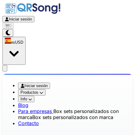
Iniciar sesión
0
es
USD
app.openMainMenu
Iniciar sesión
Productos
Info
Blog
Para empresas
Box sets personalizados con
marca
Box sets personalizados con marca
Contacto