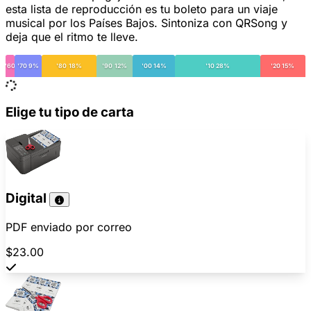
esta lista de reproducción es tu boleto para un viaje
musical por los Países Bajos. Sintoniza con QRSong y
deja que el ritmo te lleve.
'60
'70 9%
'80 18%
'90 12%
'00 14%
'10 28%
'20 15%
Elige tu tipo de carta
Digital
PDF enviado por correo
$23.00