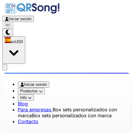
Iniciar sesión
0
es
USD
app.openMainMenu
Iniciar sesión
Productos
Info
Blog
Para empresas
Box sets personalizados con
marca
Box sets personalizados con marca
Contacto