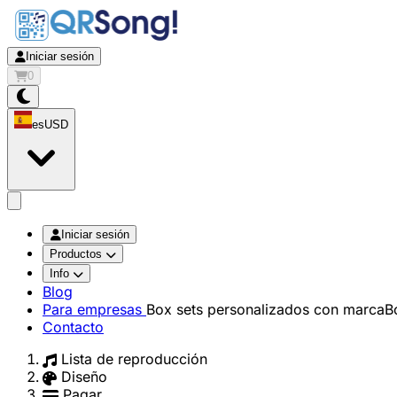
Iniciar sesión
0
es
USD
app.openMainMenu
Iniciar sesión
Productos
Info
Blog
Para empresas
Box sets personalizados con marca
B
Contacto
Lista de reproducción
Diseño
Pagar