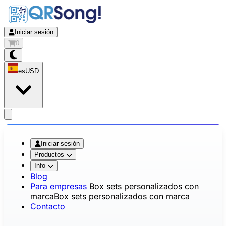
Iniciar sesión
0
es
USD
app.openMainMenu
Iniciar sesión
Productos
Info
Blog
Para empresas
Box sets personalizados con
marca
Box sets personalizados con marca
Contacto