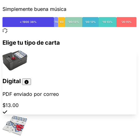
Simplemente buena música
< 1900 38%
'70
'80
'90 13%
'00 12%
'10 13%
'20 15%
Elige tu tipo de carta
Digital
PDF enviado por correo
$13.00