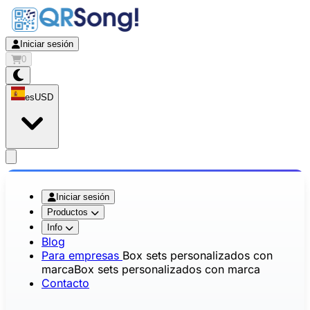
Iniciar sesión
0
es
USD
app.openMainMenu
Iniciar sesión
Productos
Info
Blog
Para empresas
Box sets personalizados con
marca
Box sets personalizados con marca
Contacto