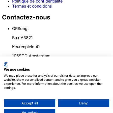
Politique de confidentialité
Termes et conditions
Contactez-nous
QRSong!
Box A3821
Keurenplein 41
1069CD Amsterdam
Pays-Bas
We use cookies
info@qrsong.io
We may place these for analysis of our visitor data, to improve our
website, show personalised content and to give you a great website
CoC: 99311917
experience. For more information about the cookies we use open the
settings.
TVA: 8689.27.764.B.01
Accept all
Deny
© 2024
QRSong!
Tous droits réservés. (v1.0.2)
Ce site
est protégé par reCAPTCHA et la
Politique de
No, adjust