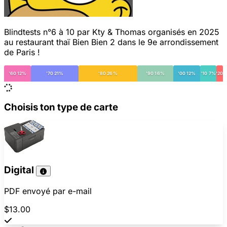
Blindtests n°6 à 10 par Kty & Thomas organisés en 2025
au restaurant thaï Bien Bien 2 dans le 9e arrondissement
de Paris !
'60 12%
'70 21%
'80 26%
'90 16%
'00 12%
'10 7%
'20
Choisis ton type de carte
Digital
PDF envoyé par e-mail
$13.00