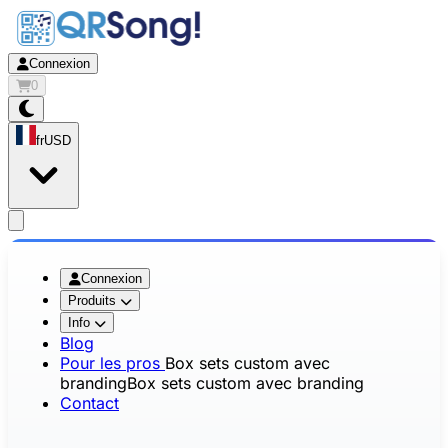
Connexion
0
fr
USD
app.openMainMenu
Connexion
Produits
Info
Blog
Pour les pros
Box sets custom avec
branding
Box sets custom avec branding
Contact