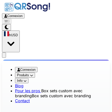
Connexion
0
fr
USD
app.openMainMenu
Connexion
Produits
Info
Blog
Pour les pros
Box sets custom avec
branding
Box sets custom avec branding
Contact