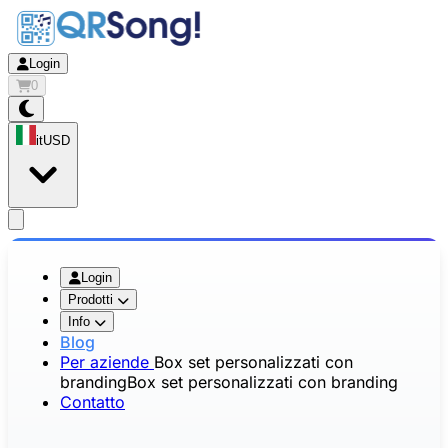
Login
0
it
USD
app.openMainMenu
Login
Prodotti
Info
Blog
Per aziende
Box set personalizzati con
branding
Box set personalizzati con branding
Contatto