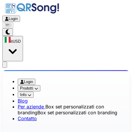
Login
0
it
USD
app.openMainMenu
Login
Prodotti
Info
Blog
Per aziende
Box set personalizzati con
branding
Box set personalizzati con branding
Contatto