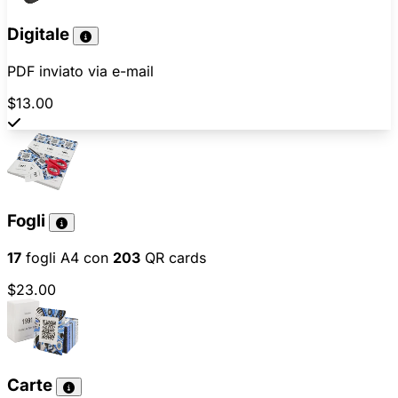
Digitale
PDF inviato via e-mail
$13.00
Fogli
17
fogli A4 con
203
QR cards
$23.00
Carte