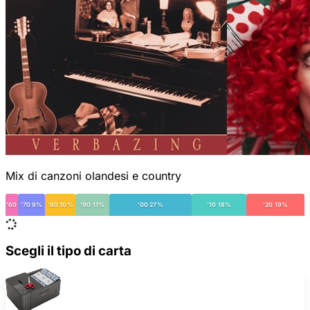
Mix di canzoni olandesi e country
'60
'70 9%
'80 10%
'90 11%
'00 27%
'10 18%
'20 19%
Scegli il tipo di carta