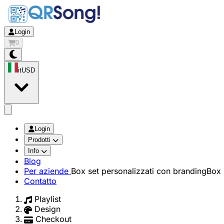
Login
0
it
USD
app.openMainMenu
Login
Prodotti
Info
Blog
Per aziende
Box set personalizzati con branding
Box 
Contatto
Playlist
Design
Checkout