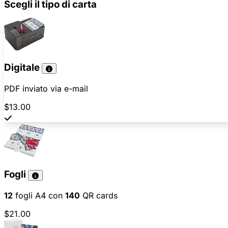
Scegli il tipo di carta
Digitale
PDF inviato via e-mail
$13.00
Fogli
12
fogli A4 con
140
QR cards
$21.00