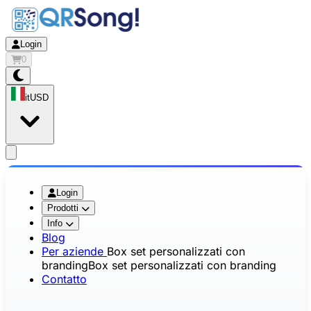
Login
0
it
USD
app.openMainMenu
Login
Prodotti
Info
Blog
Per aziende
Box set personalizzati con
branding
Box set personalizzati con branding
Contatto