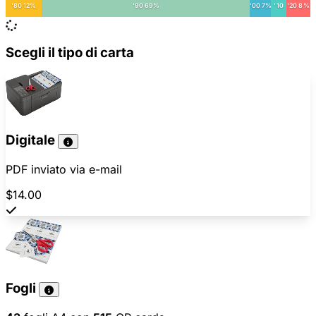
'80 12%
'90 69%
'00 7%
'10
'20 8%
Scegli il tipo di carta
Digitale
PDF inviato via e-mail
$14.00
Fogli