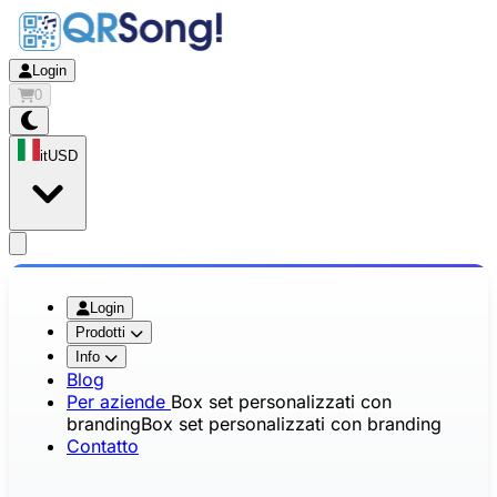
Login
0
it
USD
app.openMainMenu
Login
Prodotti
Info
Blog
Per aziende
Box set personalizzati con
branding
Box set personalizzati con branding
Contatto