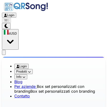
Login
0
it
USD
app.openMainMenu
Login
Prodotti
Info
Blog
Per aziende
Box set personalizzati con
branding
Box set personalizzati con branding
Contatto