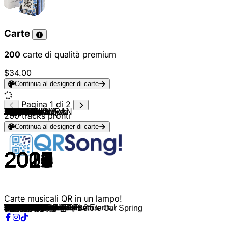
Carte
200
carte di qualità premium
$34.00
Continua al designer di carte
Pagina 1 di 2
HyunA
PSY
PSY
Psy
SuperM
EXO
EXO-K
EXO
Stray Kids
Stray Kids
Stray Kids
Stray Kids
Stray Kids
Bigbang
Bigbang
Monsta X
Got7
SHINee
JONGHYUN
SHINee
EXO
EXO
Astro
Ikon
EXO
Seventeen
A.C.E
Monsta X
JONGHYUN
JONGHYUN
Stray Kids
A.C.E
Ateez
Pentagon
NCT 127
Day6
Stray Kids
Stray Kids
Stray Kids
Itzy
Kep1er
Momoland
DRIPPIN
Block B
Block B
GD X Taeyang
Saja Boys
Blackpink
Blackpink
Blackpink
Agust D
Agust D
Agust D
Agust D
Agust D
Agust D
Agust D
Agust D & SURAN
BTS
PSY ft. SUGA
BTS
BTS
BTS
BTS
BTS
BTS
BTS
BTS
BTS
BTS ft.Steve Aoki
BTS
BTS
BTS
BTS
BTS
BTS
BTS
BTS
BTS
BTS
BTS
BTS
BTS
BTS
BTS
BTS
BTS
BTS
Jung Kook
BTS
BTS
BTS
BTS
BTS
BTS
BTS
BTS
BTS & Steve Aoki
V
Jin
200
tracks pronti
Continua al designer di carte
2014
2013
2012
2015
2019
2018
2014
2016
2020
2022
2021
2019
2019
2015
2012
2018
2016
2016
2018
2008
2019
2013
2019
2018
2018
2019
2019
2019
2018
2011
2019
2019
2020
2018
2020
2020
2017
2018
2020
2020
2022
2018
2022
2012
2012
2014
2025
2016
2018
2019
2016
2020
2023
2023
2016
2016
2020
2016
2016
2022
2020
2018
2018
2016
2017
2017
2016
2013
2019
2017
2017
2015
2014
2019
2018
2013
2019
2020
2020
2020
2016
2019
2016
2015
2021
2015
2019
2020
2022
2016
2019
2020
2020
2013
2020
2016
2022
2018
2023
2022
Carte musicali QR in un lampo!
Red
Gentleman
Gangnam Style
Daddy
Jopping
Love Shot
Overdose
Monster
God’s Menu
Maniac
Thunderous
Miroh
Side Effects
Bang Bang Bang
Fantastic Baby
Shoot Out
Hard Carry
Tell Me What To Do
Y Si Fuera Ella
Obsession
Wolf
Blue Flame
Killing me
Electric Kiss
Fear
Savage
Follow
So Goodbye
Astronaut
Under Cover
Answer
Shine
Punch
Zombie
Hellevator
District 9
Back Door
Wannabe
Wa Da Da
Bboom Bboom
Villain
nillili mambo
NalinA
GOOD BOY
Your Idol
Boombayah
Ddu Du DDu Du
Kill This Love
Agust D
Daechwita
Haegeum
AMYGDALA
give it to me
The Last
What do you think?
So Far Away
First Love
That That
Interlude Shadow
Idol
Fake Love
Save Me
Not Today
DNA
Blood Sweat & Tears
No More Dream
Lights
MIC Drop
Spring Day
Run
Danger
Heartbeat
Airplane pt.2
N.O
Make It Right
Black Swan
Friends
We are Bulletproof The Eternal
Intro: Boy Meets Evil
Intro : Persona
Epilogue: Young Forever
I Need U
Film out
Butterfly
Mikrokosmos
Filter
Stay Alive
Lie
Dionysus
Outro : Ego
ON
We Are Bulletproof Pt.2
Dynamite
Burning Up
Yet To Come
The Truth Untold
Slow Dancing
The Astronaut
빛이 나 Shinin'
우린 봄이 오기 전에 Before Our Spring