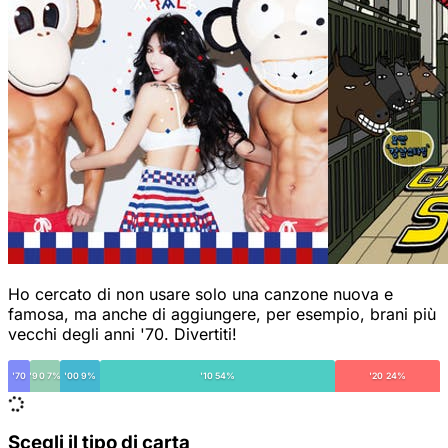
Ho cercato di non usare solo una canzone nuova e
famosa, ma anche di aggiungere, per esempio, brani più
vecchi degli anni '70. Divertiti!
'70
'90 7%
'00 9%
'10 54%
'20 24%
Scegli il tipo di carta