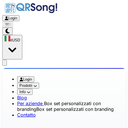
Login
0
it
USD
app.openMainMenu
Login
Prodotti
Info
Blog
Per aziende
Box set personalizzati con
branding
Box set personalizzati con branding
Contatto