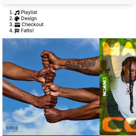
Playlist
Design
Checkout
Fatto!