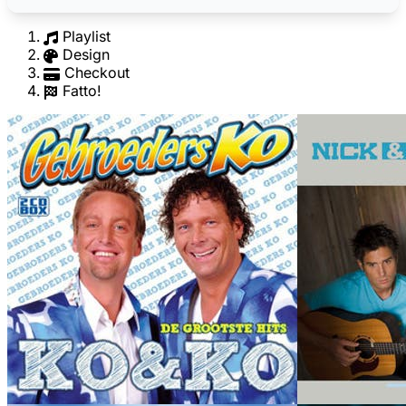
Playlist
Design
Checkout
Fatto!