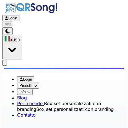
Login
0
it
USD
app.openMainMenu
Login
Prodotti
Info
Blog
Per aziende
Box set personalizzati con
branding
Box set personalizzati con branding
Contatto