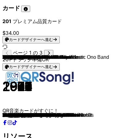
カード
201
プレミアム品質カード
$34.00
カードデザイナーへ進む
ページ 1 の 3
Wham!
Rolf Zuckowski
Brenda Lee
Wincent Weiss
Godewind
John Lennon, Yoko Ono & The Plastic Ono Band
Godewind
Shakin' Stevens
Bobby Helms
Dean Martin
Dick Brave & The Backbeats
Iggy Pop
Band Aid
Melanie Thornton
Sarah Connor
Rolf Zuckowski und seine Freunde
Ronan Keating & Moya Brennan
Helene Fischer & Rea Garvey
Chuck Berry
Michael Jackson
Mariah Carey
Sia
Bing Crosby
José Feliciano
Helene Fischer
Wincent Weiss
Matthias Reim
Michael Bublé
Roy Black
Helene Fischer
Michelle
Helene Fischer
Roy Black
Unheilig
Chris Rea
Namika & Giraffenaffen
Frank Sinatra
Traditional & Sir David Willcocks
Die Eiskönigin (Film)
Elvis Presley
Dresdner Kreuzchor
Jürgen Fastje
Rolf Zuckowski und seine Freunde
Udo Jürgens
Conny Froboess
Maximilian Winter
John Williams
John Williams
Broilers
Deine Cousine
Deine Cousine
Helge Schneider
Wolfgang Petry
Götz Alsmann
Die Priester
Heino
DIKKA
NoooN & The Good Kidz
Dorfrocker
Brettheimer Kinderchor
Josh.
Ross Antony
Reinhard Mey
Reinhard Mey
Elvis Presley
Hannes Wader
Kelly Clarkson
Ariana Grande
Frank Sinatra
Boney M.
Queen
The Beach Boys
Cliff Richard
Johnny Cash
Ella Fitzgerald
Elvis Presley
Die Roten Rosen
Richard B. Smith, Felix Bernard
Jon Bon Jovi
Nazareth
Andreas Gabalier
Die Prinzen
JOELINA & Jürgen Drews
Thomas Anders & Florian Silbereisen
Roland Kaiser
The Kelly Family
Giovanni Zarrella
Semino Rossi
Helix
220 Volt
American Dog
Bad Religion
AC/DC
Peter and the Test Tube Babies
In Extremo
Lordi
Wincent Weiss & Giraffenaffen
Mark Forster
Andreas Bourani
Xavier Naidoo
201
トラック準備OK
カードデザイナーへ進む
1984
1988
1958
2024
1994
1971
1994
1985
1957
1959
2003
2015
1985
2001
2022
1987
2000
2024
1958
1972
1994
2017
1947
1970
2015
2023
2024
2011
1968
2015
1999
2024
2024
2024
1986
2024
1957
2019
2013
1957
1818
2020
1993
2010
2010
2025
1990
1990
2021
2023
2025
2014
2023
1997
2012
2010
2024
2023
2023
2003
2019
2016
1986
1987
1957
1990
2013
2014
1992
1978
1984
1964
1988
1980
1950
1957
1998
1934
1992
1982
2009
1998
2023
2020
2021
1991
2021
2024
2011
1987
2012
2013
1981
2001
2021
2022
2015
2017
2015
2014
QR音楽カードがすぐに！
Last Christmas
In der Weihnachtsbäckerei
Rockin' Around The Christmas Tree
Ich komm nach Haus
Immer Wenn Dat Wiehnacht Ward
Happy Xmas
Wiehnachtstied Is Dor
Merry Christmas Everyone
Jingle Bell Rock
Let It Snow! Let It Snow! Let It Snow!
Get the Party Started
White Christmas
Do They Know It's Christmas?
Wonderful Dream
Ring Out The Bells
Es schneit
Fairytale Of New York
Hallelujah
Run Rudolph Run
Rockin' Robin
All I Want For Christmas Is You
Snowman
White Christmas
Feliz Navidad
Fröhliche Weihnacht überall
Beste Zeit im Jahr
Letzte Weihnacht
It's Beginning to Look a Lot like Christmas
Leise rieselt der Schnee
O Du fröhliche
Denk' ich an Weihnacht'
Süßer die Glocken nie klingen
Alle Jahre Wieder
Engel der Verkündung
Driving Home for Christmas
Rudolf, das kleine Rentier
Jingle Bells
Ding Dong! Merrily on High
Willst du einen Schneemann bauen?
Silent Night
Stille Nacht, heilige Nacht
O Tannenbaum
Schneeflöckchen, Weissröckchen
Süßer die Glocken nie klingen
Hei, Hei, Hei, So Eine Schneballschlacht
Swing, Swing, Weihnachten
Holiday Flight
Carol of the Bells
Feliz Navidad
Stille Nächte
Wann schneit's mal wieder auf St. Pauli?
Feliz Navidad
Schneeflöckchen, Weißröckchen
Kleiner weißer Schneemann
Gloria in excelsis Deo
Großer Gott wir loben dich
Eine Muh, eine Mäh
Oh du Fröhliche
Der Glühwein ist schon wieder leer
Lasst uns froh und munter sein
Kerzen, Karpfen und du
Weihnachtswunderhaus
Es ist Weihnachtstag
Frohe Weihnacht
Santa Claus Is Back In Town
Ade zur guten Nacht
Underneath the Tree
Santa Tell Me
Santa Claus Is Comin' to Town
Mary's Boy Child / Oh My Lord
Thank God It's Christmas
Frosty The Snowman
Mistletoe and Wine
Joy to the World
Santa Claus Got Stuck
Blue Christmas
Weihnachtsmann vom Dach
Winter Wonderland
Please Come Home For Christmas
Dream On
Amoi seg' ma uns wieder
Bald ist Weihnachten
Mein größtes Geschenk
Und brennen 100.000 Kerzen
Wunderbar ist die Welt
Christmas In Our Hearts
Let It Snow
Noche de paz
Rockin' Around the Christmas Tree
Heavy Christmas
Merry Christmas Asshole
White Christmas
Snowballed
I'm Getting Pissed For Christmas
Weihnachtskater
Merry Blah Blah Blah
Der kleine Trommler
Jingle Bells, Schlittenfahrt im Schnee
Weisse Weihnacht
Hallelujah
リソース