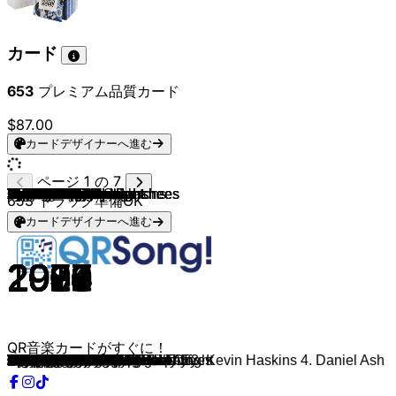
カード
653
プレミアム品質カード
$87.00
カードデザイナーへ進む
ページ 1 の 7
Soft Cell
Type O Negative
The Birthday Party
Dead Or Alive
Twin Tribes
The Cramps
London After Midnight
Depeche Mode
The March Violets
Xmal Deutschland
Specimen
The Cure
Bauhaus
DEADSIREN
Bauhaus
Type O Negative
Type O Negative
She Wants Revenge
Twin Tribes
Fearing
New Order
Talking Heads
New Order
Dark
Horror Vacui
Selofan
Bat Nouveau
Forever Grey
Dark
Dark
This Cold Night
London After Midnight
Forever Grey
Boy Harsher
Depeche Mode
Rammstein
In The Dark
French Police
Sextile
This Cold Night
Twin Tribes
Aurat
Boy Harsher
London After Midnight
She Wants Revenge
ULTRA SUNN
Sisters of Mercy
Sisters of Mercy
Mareux
Eyedress
Raphael
Cocteau Twins
Mareux
Mareux
I Monster
Siouxsie and the Banshees
The Cure
The Cure
Type O Negative
The Cramps
Boy Harsher
Lebanon Hanover
Sisters of Mercy
French Police
French Police
French Police
French Police
French Police
French Police
French Police
Christian Death
Siouxsie and the Banshees
The Cure
Ian Hunter
Nyxjvh
Two Witches
The Smiths
The Smiths
Dark
Cold Cave
Lebanon Hanover
Depeche Mode
The Cure
Lebanon Hanover
Sidewalks and Skeletons
Mr.Kitty
Stranger and Lovers
In Death It Ends
The Cure
Bauhaus
Bauhaus
Sisters of Mercy
Hawkestrel
Siouxsie and the Banshees
London After Midnight
Type O Negative
Type O Negative
Type O Negative
Type O Negative
Mareux
653
トラック準備OK
カードデザイナーへ進む
1981
1993
1981
1984
2019
1978
1990
1990
1983
1983
1983
1979
1979
2022
1981
1996
2003
2007
2019
2017
1983
1977
1981
2020
2012
2018
2015
2020
2020
2022
2014
1995
2016
2016
1987
2001
2019
2023
2017
2016
2019
2017
2014
1995
2006
2020
1987
1987
2021
2020
1969
1983
2019
2018
2003
1981
1992
1989
1993
1981
2014
2018
1985
2021
2021
2021
2022
2023
2021
2023
1998
1983
1982
1996
2022
1995
1984
1984
2021
2012
2018
2005
1982
2013
2015
2014
2019
2012
1989
1980
1983
1987
2007
1985
1992
1996
1999
1999
1999
2023
QR音楽カードがすぐに！
Sex Dwarf
Black No. 1
Kathy's Kisses
You Spin Me Round
VII
Human Fly
Sacrifice
Enjoy the Silence
Snake Dance
Incubus Succubus II
Kiss Kiss Bang Bang
Boys Don't Cry
Bela Lugosi's Dead
Seven Nights
1. David Jay 2. Peter Murphy 3. Kevin Haskins 4. Daniel Ash
Be My Druidess
I Don't Wanna Be Me
Rachael
The River
Black Sand
Blue Monday
Psycho Killer
Temptation
In the Dark You Die
In Darkness You Will Feel Alright
Billie Was a Vampire
The Cry
Common Coffin
Forever Suffer
Skeleton Dance
Eighties Goth Suicide Note
Demon
The Style Is Death
Morphine
Never Let Me Down Again
Sonne
Vampire
Vampiro
Floored
Black Cathedral
Exilio
Nazar
Pain
Kiss
Out Of Control
Keep Your Eyes Peeled
Lucretia My Reflection
Never Land
The Perfect Girl
Kiss Me Like It's the First Time
Balada de la trompeta
In Our Angelhood
Underground
Inamorata
Who Is She ?
Spellbound
Friday I'm In Love
Lovesong
Christian Woman
Goo Goo Muck
Lust
Kiss Me Until My Lips Fall Off
Black Planet
La Inseguridad Me Mata
Stuart Is Not So Little
Dots
She Won't Find Out
Memoria
Kepler-438b
Narcissist
Sex Dwarf
Dear Prudence
Let's Go To Bed
Good Man in a Bad Time
MOTHS
Vampire Empire
Back to the Old House
This Night Has Opened My Eyes
Nyctophilia
A Little Death to Laugh
Alien
Precious
One Hundred Years
Gallowdance
Goth
After Dark
Death Song
Summon
Prayers For Rain
Dark Entries
She's in Parties
Dominion / Mother Russia
Now I’m Feeling Zombified
Cities In Dust
Spider and The Fly
Burnt Flowers Fallen
Everything Dies
All Hallows Eve
Creepy Green Light
Lovers From The Past