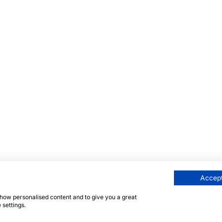
Accept
 show personalised content and to give you a great
 settings.
e site wordt beschermd door reCAPTCHA en de Google
Pr