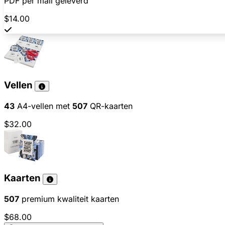
PDF per mail geleverd
$14.00
Vellen
43
A4-vellen met
507
QR-kaarten
$32.00
Kaarten
507
premium kwaliteit kaarten
$68.00