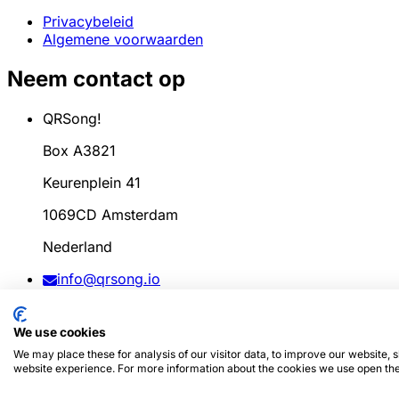
Privacybeleid
Algemene voorwaarden
Neem contact op
QRSong!
Box A3821
Keurenplein 41
1069CD Amsterdam
Nederland
info@qrsong.io
KvK: 99311917
We use cookies
BTW: 8689.27.764.B.01
We may place these for analysis of our visitor data, to improve our website,
website experience. For more information about the cookies we use open the
© 2024
QRSong!
Alle rechten voorbehouden. (v1.0.2)
Dez