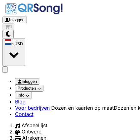
Inloggen
0
nl
USD
app.openMainMenu
Inloggen
Producten
Info
Blog
Voor bedrijven
Dozen en kaarten op maat
Dozen en k
Contact
Afspeellijst
Ontwerp
Afrekenen