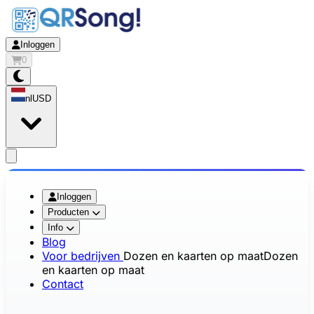
Inloggen
0
nl
USD
app.openMainMenu
Inloggen
Producten
Info
Blog
Voor bedrijven
Dozen en kaarten op maat
Dozen
en kaarten op maat
Contact