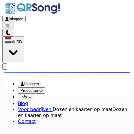
Inloggen
0
nl
USD
app.openMainMenu
Inloggen
Producten
Info
Blog
Voor bedrijven
Dozen en kaarten op maat
Dozen
en kaarten op maat
Contact