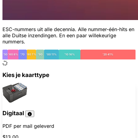
ESC-nummers uit alle decennia. Alle nummer-één-hits en
alle Duitse inzendingen. En een paar willekeurige
nummers.
'50
'60 8%
'70
'80 7%
'90
'00 11%
'10 16%
'20 41%
Kies je kaarttype
Digitaal
PDF per mail geleverd
$13.00