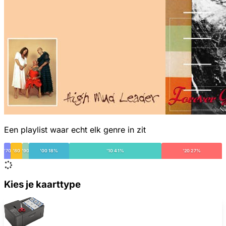
Een playlist waar echt elk genre in zit
'70
'80
'90
'00 18%
'10 41%
'20 27%
Kies je kaarttype