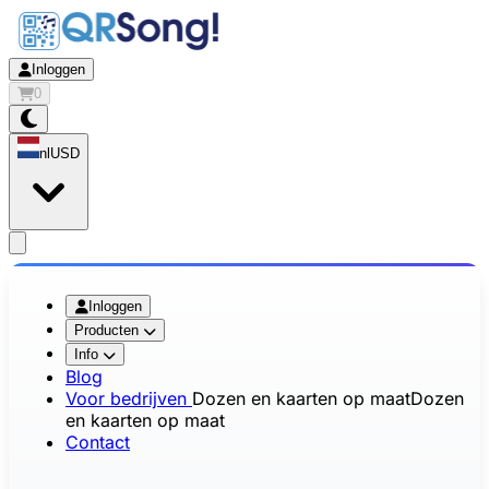
Inloggen
0
nl
USD
app.openMainMenu
Inloggen
Producten
Info
Blog
Voor bedrijven
Dozen en kaarten op maat
Dozen
en kaarten op maat
Contact