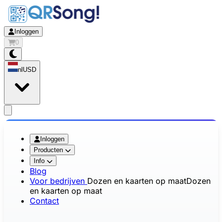
Inloggen
0
nl
USD
app.openMainMenu
Inloggen
Producten
Info
Blog
Voor bedrijven
Dozen en kaarten op maat
Dozen
en kaarten op maat
Contact