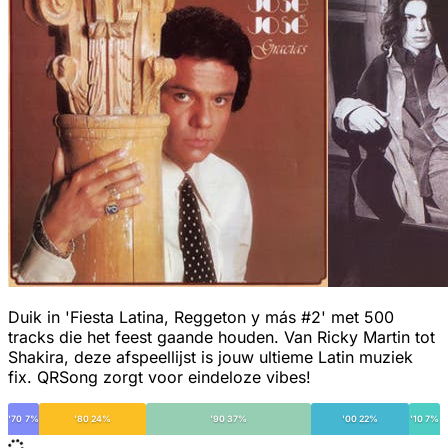
Duik in 'Fiesta Latina, Reggeton y más #2' met 500
tracks die het feest gaande houden. Van Ricky Martin tot
Shakira, deze afspeellijst is jouw ultieme Latin muziek
fix. QRSong zorgt voor eindeloze vibes!
'70 7%
'80 24%
'90 37%
'00 22%
'10 7%