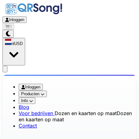
Inloggen
0
nl
USD
app.openMainMenu
Inloggen
Producten
Info
Blog
Voor bedrijven
Dozen en kaarten op maat
Dozen
en kaarten op maat
Contact