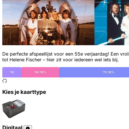
De perfecte afspeellijst voor een 55e verjaardag! Een vro
tot Helene Fischer – hier zit voor iedereen wel iets bij.
'50
'60 10%
'70 26%
Kies je kaarttype
Digitaal