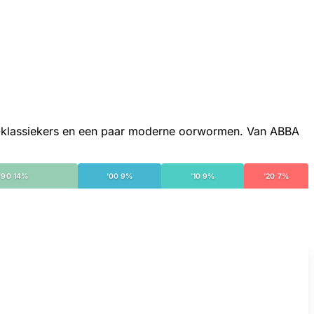
isco-klassiekers en een paar moderne oorwormen. Van ABBA
'90 14%
'00 9%
'10 9%
'20 7%