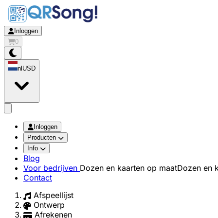
Inloggen
0
nl
USD
app.openMainMenu
Inloggen
Producten
Info
Blog
Voor bedrijven
Dozen en kaarten op maat
Dozen en k
Contact
Afspeellijst
Ontwerp
Afrekenen