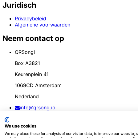
Juridisch
Privacybeleid
Algemene voorwaarden
Neem contact op
QRSong!
Box A3821
Keurenplein 41
1069CD Amsterdam
Nederland
info@qrsong.io
KvK: 99311917
We use cookies
BTW: 8689.27.764.B.01
We may place these for analysis of our visitor data, to improve our website,