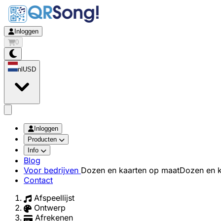
Inloggen
0
nl
USD
app.openMainMenu
Inloggen
Producten
Info
Blog
Voor bedrijven
Dozen en kaarten op maat
Dozen en k
Contact
Afspeellijst
Ontwerp
Afrekenen