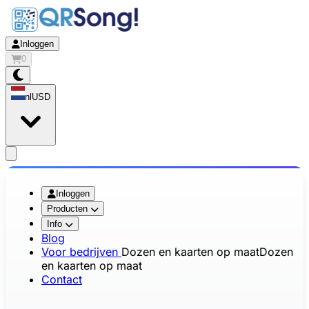
Inloggen
0
nl
USD
app.openMainMenu
Inloggen
Producten
Info
Blog
Voor bedrijven
Dozen en kaarten op maat
Dozen
en kaarten op maat
Contact