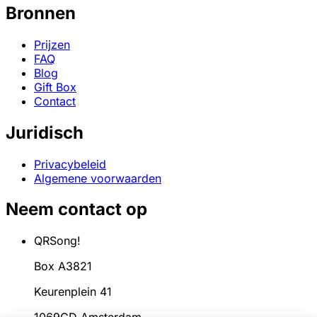
Bronnen
Prijzen
FAQ
Blog
Gift Box
Contact
Juridisch
Privacybeleid
Algemene voorwaarden
Neem contact op
QRSong!
Box A3821
Keurenplein 41