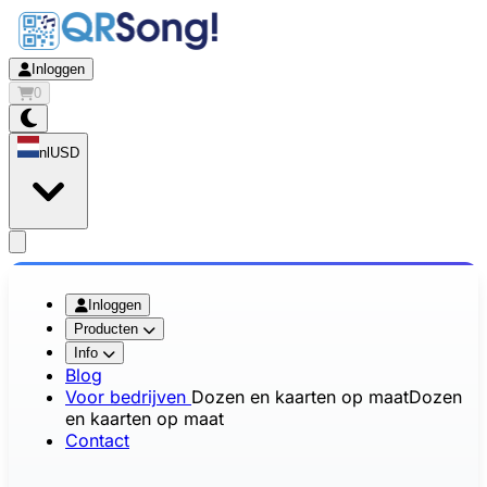
Inloggen
0
nl
USD
app.openMainMenu
Inloggen
Producten
Info
Blog
Voor bedrijven
Dozen en kaarten op maat
Dozen
en kaarten op maat
Contact