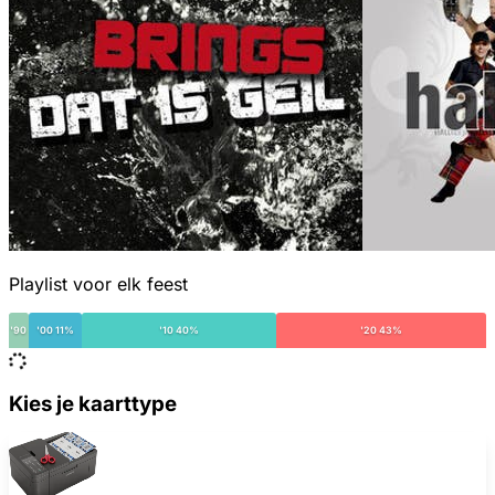
Playlist voor elk feest
'90
'00 11%
'10 40%
'20 43%
Kies je kaarttype