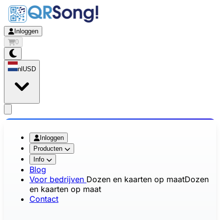
Inloggen
0
nl
USD
app.openMainMenu
Inloggen
Producten
Info
Blog
Voor bedrijven
Dozen en kaarten op maat
Dozen
en kaarten op maat
Contact