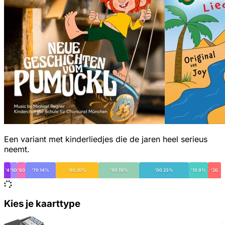
Een variant met kinderliedjes die de jaren heel serieus
neemt.
< '49
'50
'60
'70 14%
'80 20%
'90 19%
'00 23%
'10 9%
'20
Kies je kaarttype