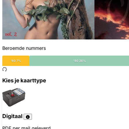
Beroemde nummers
'80 7%
'90 26%
Kies je kaarttype
Digitaal
PDF per mail geleverd