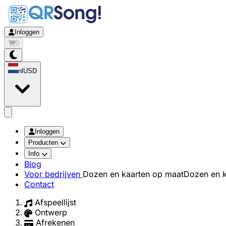
Inloggen
0
nl
USD
app.openMainMenu
Inloggen
Producten
Info
Blog
Voor bedrijven
Dozen en kaarten op maat
Dozen en k
Contact
Afspeellijst
Ontwerp
Afrekenen